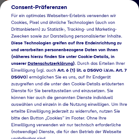
Consent-Präferenzen
Für ein optimales Webseiten-Erlebnis verwenden wir
Cookies, Pixel und ähnliche Technologien (auch von
Drittanbietern) zu Statistik-, Tracking- und Marketing-
Zwecken sowie zur Darstellung personalisierter Inhalte.
Diese Technologien greifen auf Ihre Endeinrichtung zu
und verarbeiten personenbezogene Daten von Ihnen
(näheres hierzu finden Sie unter Cookie-Details, in
Händlersuche
unserer
Datenschutzerklärung
)
. Durch das Erteilen Ihrer
Flaschengas bei
Einwilligung (vgl. auch
Art. 6 (1) lit. a DSGVO i.V.m. Art. 7
DSGVO
) ermöglichen Sie es uns, auf Ihr Endgerät
Honsel-Tankstelle
zuzugreifen und die unter den Cookie-Details erläuterten
Dienste für Sie bereitzustellen und einzusetzen. Sie
Hohengandern
können hier auch die genannten Dienste individuell
kaufen
auswählen und einzeln in die Nutzung einwilligen. Um Ihre
erteilte Einwilligung jederzeit zu widerrufen, nutzen Sie
bitte den Button „Cookies“ im Footer. Ohne Ihre
Einwilligung verwenden wir nur technisch erforderliche
(notwendige) Dienste, die für den Betrieb der Webseite
suche
Flaschengas bei Honsel-Tankstelle Hohengandern kaufen
unabdingbar sind.