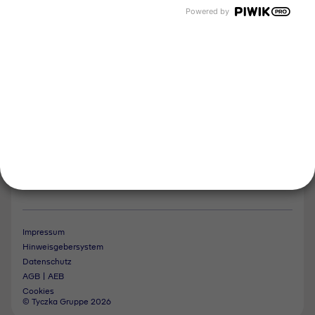
Tyczka Hydrogen
Powered by
Tyczka Air Gases
Tyczka Trading
Folgen Sie uns
Kontakt
Notdienst
Vertrag widerrufen
Impressum
Hinweisgebersystem
Datenschutz
AGB | AEB
Cookies
© Tyczka Gruppe 2026