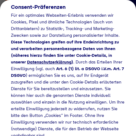
Consent-Präferenzen
Für ein optimales Webseiten-Erlebnis verwenden wir
Cookies, Pixel und ähnliche Technologien (auch von
Drittanbietern) zu Statistik-, Tracking- und Marketing-
Zwecken sowie zur Darstellung personalisierter Inhalte.
Diese Technologien greifen auf Ihre Endeinrichtung zu
und verarbeiten personenbezogene Daten von Ihnen
(näheres hierzu finden Sie unter Cookie-Details, in
Händlersuche
unserer
Datenschutzerklärung
)
. Durch das Erteilen Ihrer
Flaschengas bei
Einwilligung (vgl. auch
Art. 6 (1) lit. a DSGVO i.V.m. Art. 7
DSGVO
) ermöglichen Sie es uns, auf Ihr Endgerät
Jacob Sönnichsen AG
zuzugreifen und die unter den Cookie-Details erläuterten
Dienste für Sie bereitzustellen und einzusetzen. Sie
kaufen
können hier auch die genannten Dienste individuell
auswählen und einzeln in die Nutzung einwilligen. Um Ihre
erteilte Einwilligung jederzeit zu widerrufen, nutzen Sie
bitte den Button „Cookies“ im Footer. Ohne Ihre
Händlersuche
Flaschengas bei Jacob Sönnichsen AG kaufen
Einwilligung verwenden wir nur technisch erforderliche
(notwendige) Dienste, die für den Betrieb der Webseite
unabdingbar sind.