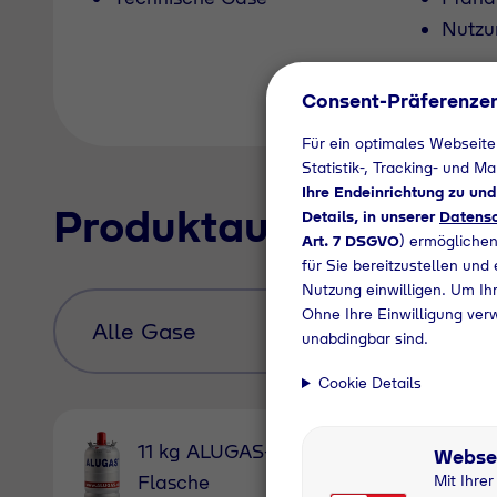
Nutzu
Consent-Präferenze
Für ein optimales Webseite
Statistik-, Tracking- und M
Ihre Endeinrichtung zu un
Produktauswahl
Details, in unserer
Datensc
Art. 7 DSGVO
) ermöglichen
für Sie bereitzustellen und
Nutzung einwilligen. Um Ihr
Ohne Ihre Einwilligung ver
unabdingbar sind.
Cookie Details
11 kg 
11 kg ALUGAS-
Webse
Bluetec
Flasche
Mit Ihre