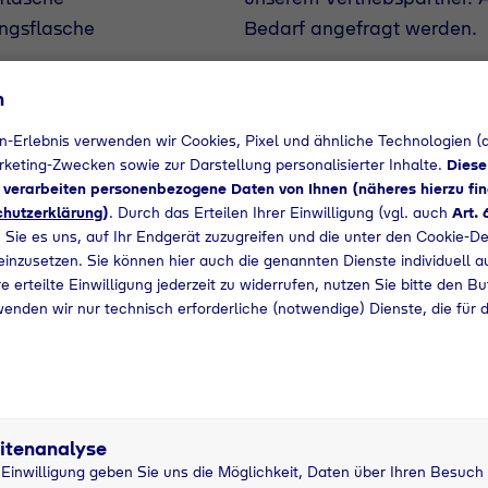
ngsflasche
Bedarf angefragt werden.
+49 9921880044
n
n-Erlebnis verwenden wir Cookies, Pixel und ähnliche Technologien (a
arketing-Zwecken sowie zur Darstellung personalisierter Inhalte.
Diese
d verarbeiten personenbezogene Daten von Ihnen (näheres hierzu fin
hutzerklärung
)
. Durch das Erteilen Ihrer Einwilligung (vgl. auch
Art. 
 Sie es uns, auf Ihr Endgerät zuzugreifen und die unter den Cookie-De
 einzusetzen. Sie können hier auch die genannten Dienste individuell a
e erteilte Einwilligung jederzeit zu widerrufen, nutzen Sie bitte den B
wenden wir nur technisch erforderliche (notwendige) Dienste, die für 
MOTOGAS
11 kg MOTOGAS
1
itenanalyse
Pfandflasche
P
r Einwilligung geben Sie uns die Möglichkeit, Daten über Ihren Besuch