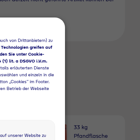
uch von Drittanbietern) zu
 Technologien greifen auf
den Sie unter Cookie-
6 (1) lit. a DSGVO i.V.m.
tails erläuterten Dienste
uswählen und einzeln in die
utton „Cookies“ im Footer.
den Betrieb der Webseite
1 kg
33 kg
fandflasche
Pfandflasche
 auf unserer Website zu