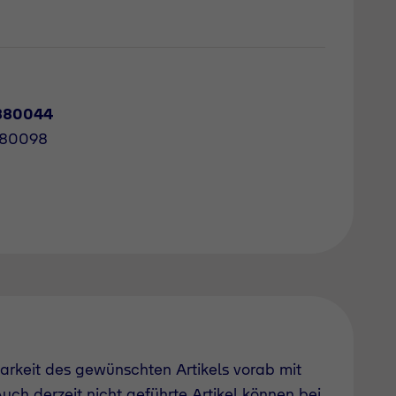
880044
880098
barkeit des gewünschten Artikels vorab mit
uch derzeit nicht geführte Artikel können bei