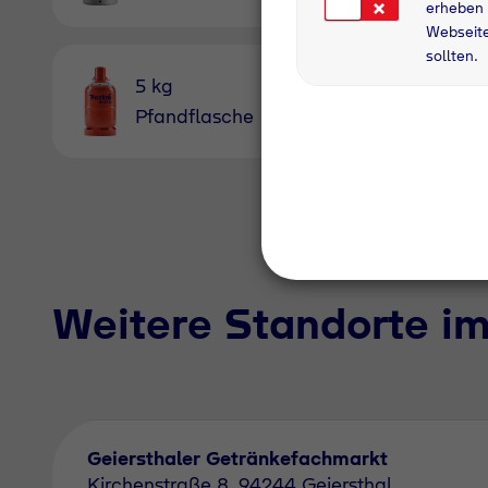
Pfandfl
erheben 
Webseite
sollten.
5 kg
Ballongas
Pfandflasche
3,6m³
Weitere Standorte i
Geiersthaler Getränkefachmarkt
Kirchenstraße 8, 94244 Geiersthal