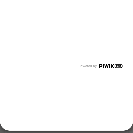
Über uns
Newsroom
Karriere
Events und Termine
Unsere Bereiche
Tyczka Group
Tyczka Hydrogen
Tyczka Air Gases
Tyczka Trading
Folgen Sie uns
Powered by
Kontakt
Notdienst
Vertrag widerrufen