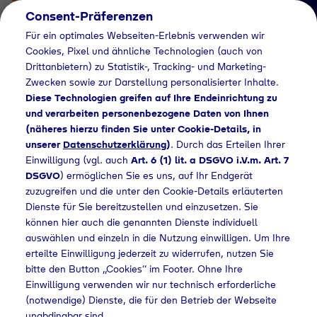
Consent-Präferenzen
Für ein optimales Webseiten-Erlebnis verwenden wir
Cookies, Pixel und ähnliche Technologien (auch von
Drittanbietern) zu Statistik-, Tracking- und Marketing-
Zwecken sowie zur Darstellung personalisierter Inhalte.
Diese Technologien greifen auf Ihre Endeinrichtung zu
und verarbeiten personenbezogene Daten von Ihnen
(näheres hierzu finden Sie unter Cookie-Details, in
Händlersuche
unserer
Datenschutzerklärung
)
. Durch das Erteilen Ihrer
Flaschengas bei
Einwilligung (vgl. auch
Art. 6 (1) lit. a DSGVO i.V.m. Art. 7
DSGVO
) ermöglichen Sie es uns, auf Ihr Endgerät
Landhandel Kamenz
zuzugreifen und die unter den Cookie-Details erläuterten
Dienste für Sie bereitzustellen und einzusetzen. Sie
kaufen
können hier auch die genannten Dienste individuell
auswählen und einzeln in die Nutzung einwilligen. Um Ihre
erteilte Einwilligung jederzeit zu widerrufen, nutzen Sie
bitte den Button „Cookies“ im Footer. Ohne Ihre
me
Händlersuche
Flaschengas bei Landhandel Kamenz kaufen
Einwilligung verwenden wir nur technisch erforderliche
(notwendige) Dienste, die für den Betrieb der Webseite
unabdingbar sind.