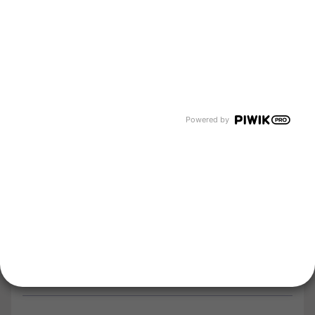
Über uns
Newsroom
Karriere
Events und Termine
Unsere Bereiche
Tyczka Group
Tyczka Hydrogen
Tyczka Air Gases
Tyczka Trading
Powered by
Folgen Sie uns
Kontakt
Notdienst
Vertrag widerrufen