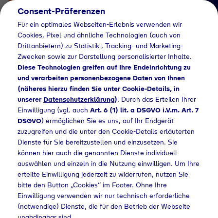
Consent-Präferenzen
Für ein optimales Webseiten-Erlebnis verwenden wir
Cookies, Pixel und ähnliche Technologien (auch von
Drittanbietern) zu Statistik-, Tracking- und Marketing-
Zwecken sowie zur Darstellung personalisierter Inhalte.
Diese Technologien greifen auf Ihre Endeinrichtung zu
und verarbeiten personenbezogene Daten von Ihnen
(näheres hierzu finden Sie unter Cookie-Details, in
Händlersuche
unserer
Datenschutzerklärung
)
. Durch das Erteilen Ihrer
Flaschengas bei
Einwilligung (vgl. auch
Art. 6 (1) lit. a DSGVO i.V.m. Art. 7
DSGVO
) ermöglichen Sie es uns, auf Ihr Endgerät
Landtechnik Reichart
zuzugreifen und die unter den Cookie-Details erläuterten
Dienste für Sie bereitzustellen und einzusetzen. Sie
kaufen
können hier auch die genannten Dienste individuell
auswählen und einzeln in die Nutzung einwilligen. Um Ihre
erteilte Einwilligung jederzeit zu widerrufen, nutzen Sie
bitte den Button „Cookies“ im Footer. Ohne Ihre
e
Händlersuche
Flaschengas bei Landtechnik Reichart kaufen
Einwilligung verwenden wir nur technisch erforderliche
(notwendige) Dienste, die für den Betrieb der Webseite
unabdingbar sind.