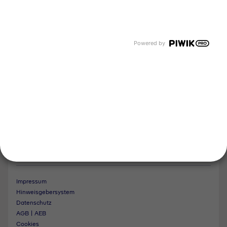
Tyczka Group
Tyczka Hydrogen
Tyczka Air Gases
Tyczka Trading
Powered by
Folgen Sie uns
Kontakt
Notdienst
Vertrag widerrufen
Impressum
Hinweisgebersystem
Datenschutz
AGB | AEB
Cookies