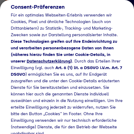
Consent-Präferenzen
Für ein optimales Webseiten-Erlebnis verwenden wir
Cookies, Pixel und ähnliche Technologien (auch von
Drittanbietern) zu Statistik-, Tracking- und Marketing-
Zwecken sowie zur Darstellung personalisierter Inhalte.
Diese Technologien greifen auf Ihre Endeinrichtung zu
und verarbeiten personenbezogene Daten von Ihnen
(näheres hierzu finden Sie unter Cookie-Details, in
Händlersuche
unserer
Datenschutzerklärung
)
. Durch das Erteilen Ihrer
Flaschengas bei
Einwilligung (vgl. auch
Art. 6 (1) lit. a DSGVO i.V.m. Art. 7
DSGVO
) ermöglichen Sie es uns, auf Ihr Endgerät
Löcken Baustoffe und
zuzugreifen und die unter den Cookie-Details erläuterten
Dienste für Sie bereitzustellen und einzusetzen. Sie
Baumarkt kaufen
können hier auch die genannten Dienste individuell
auswählen und einzeln in die Nutzung einwilligen. Um Ihre
erteilte Einwilligung jederzeit zu widerrufen, nutzen Sie
bitte den Button „Cookies“ im Footer. Ohne Ihre
rsuche
Flaschengas bei Löcken Baustoffe und Baumarkt kaufen
Einwilligung verwenden wir nur technisch erforderliche
(notwendige) Dienste, die für den Betrieb der Webseite
unabdingbar sind.