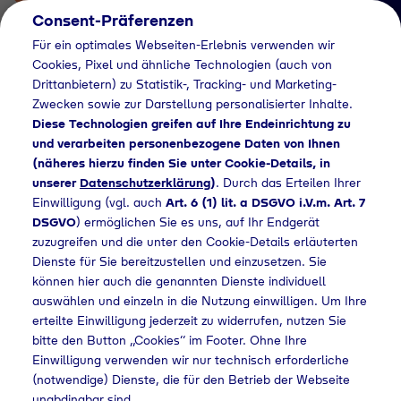
Consent-Präferenzen
Für ein optimales Webseiten-Erlebnis verwenden wir
Cookies, Pixel und ähnliche Technologien (auch von
Drittanbietern) zu Statistik-, Tracking- und Marketing-
Zwecken sowie zur Darstellung personalisierter Inhalte.
Diese Technologien greifen auf Ihre Endeinrichtung zu
und verarbeiten personenbezogene Daten von Ihnen
(näheres hierzu finden Sie unter Cookie-Details, in
Händlersuche
unserer
Datenschutzerklärung
)
. Durch das Erteilen Ihrer
Flaschengas bei Lutz
Einwilligung (vgl. auch
Art. 6 (1) lit. a DSGVO i.V.m. Art. 7
DSGVO
) ermöglichen Sie es uns, auf Ihr Endgerät
GmbH & Co KG
zuzugreifen und die unter den Cookie-Details erläuterten
Dienste für Sie bereitzustellen und einzusetzen. Sie
kaufen
können hier auch die genannten Dienste individuell
auswählen und einzeln in die Nutzung einwilligen. Um Ihre
erteilte Einwilligung jederzeit zu widerrufen, nutzen Sie
bitte den Button „Cookies“ im Footer. Ohne Ihre
ome
Händlersuche
Flaschengas bei Lutz GmbH & Co KG kaufen
Einwilligung verwenden wir nur technisch erforderliche
(notwendige) Dienste, die für den Betrieb der Webseite
unabdingbar sind.