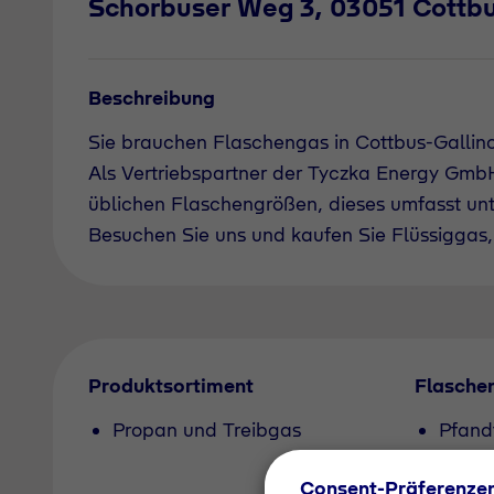
Schorbuser Weg 3, 03051 Cottbu
Beschreibung
Sie brauchen Flaschengas in Cottbus-Gallin
Als Vertriebspartner der Tyczka Energy GmbH 
üblichen Flaschengrößen, dieses umfasst un
Besuchen Sie uns und kaufen Sie Flüssiggas, 
Produktsortiment
Flasche
Propan und Treibgas
Pfand
Consent-Präferenze