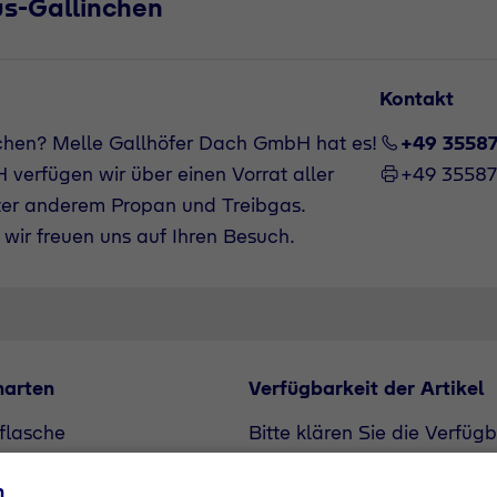
s-Gallinchen
Kontakt
chen? Melle Gallhöfer Dach GmbH hat es!
+49 3558
verfügen wir über einen Vorrat aller
+49 3558
ter anderem Propan und Treibgas.
wir freuen uns auf Ihren Besuch.
narten
Verfügbarkeit der Artikel
flasche
Bitte klären Sie die Verfüg
unserem Vertriebspartner. A
n
Bedarf angefragt werden.