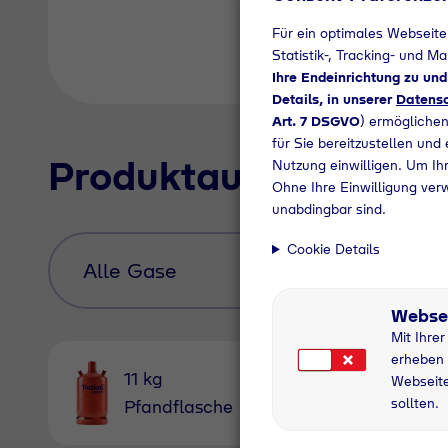
Für ein optimales Webseite
Statistik-, Tracking- und M
Ihre Endeinrichtung zu un
Details, in unserer
Datensc
Art. 7 DSGVO
) ermöglichen
für Sie bereitzustellen und
Produktauswahl
Nutzung einwilligen. Um Ihr
Ohne Ihre Einwilligung ver
unabdingbar sind.
Cookie Details
Webse
Mit Ihre
erheben 
11 kg
5 kg
Webseite
sollten.
Pfandflasche
Pfandfl