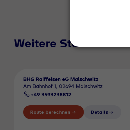
Weitere Standorte i
BHG Raiffeisen eG Malschwitz
Am Bahnhof 1, 02694 Malschwitz
+49 3593238812
Route berechnen
Details