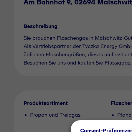
Am Bahnhof 9, 02694 Malschwit
Beschreibung
Sie brauchen Flaschengas in Malschwitz-Gu
Als Vertriebspartner der Tyczka Energy GmbH 
üblichen Flaschengrößen, dieses umfasst un
Besuchen Sie uns und kaufen Sie Flüssiggas, 
Produktsortiment
Flasche
Propan und Treibgas
Pfand
Consent-Präferenze