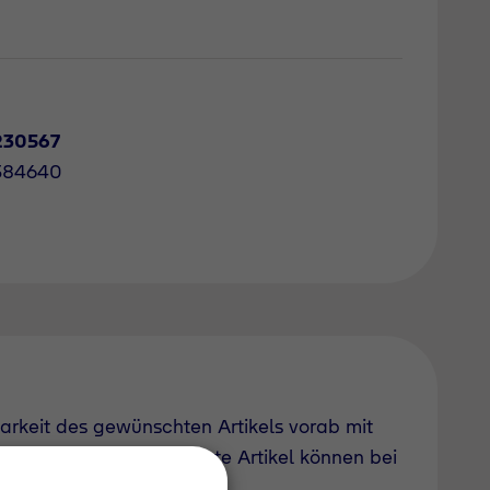
230567
584640
barkeit des gewünschten Artikels vorab mit
uch derzeit nicht geführte Artikel können bei