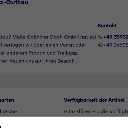
z-Guttau
Kontakt
ttau? Melle Gallhöfer Dach GmbH hat es!
+49 3593
verfügen wir über einen Vorrat aller
+49 3660
ter anderem Propan und Treibgas.
wir freuen uns auf Ihren Besuch.
narten
Verfügbarkeit der Artikel
flasche
Bitte klären Sie die Verfüg
unserem Vertriebspartner. A
n
Bedarf angefragt werden.