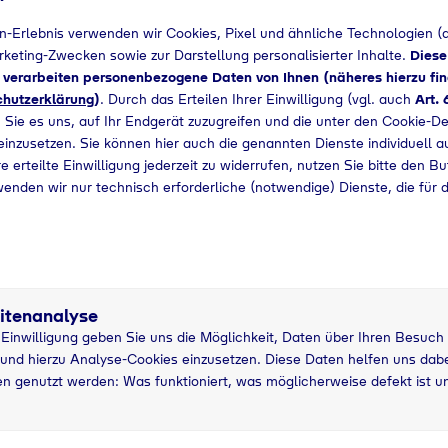
n-Erlebnis verwenden wir Cookies, Pixel und ähnliche Technologien (a
+49 3593230567
arketing-Zwecken sowie zur Darstellung personalisierter Inhalte.
Diese
d verarbeiten personenbezogene Daten von Ihnen (näheres hierzu fin
hutzerklärung
)
. Durch das Erteilen Ihrer Einwilligung (vgl. auch
Art. 
 Sie es uns, auf Ihr Endgerät zuzugreifen und die unter den Cookie-De
 einzusetzen. Sie können hier auch die genannten Dienste individuell a
e erteilte Einwilligung jederzeit zu widerrufen, nutzen Sie bitte den B
wenden wir nur technisch erforderliche (notwendige) Dienste, die für 
itenanalyse
r Einwilligung geben Sie uns die Möglichkeit, Daten über Ihren Besuch
und hierzu Analyse-Cookies einzusetzen. Diese Daten helfen uns dabei
n genutzt werden: Was funktioniert, was möglicherweise defekt ist u
asche