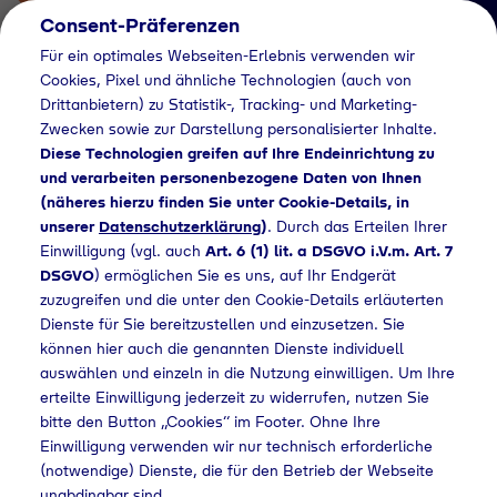
Consent-Präferenzen
Für ein optimales Webseiten-Erlebnis verwenden wir
Cookies, Pixel und ähnliche Technologien (auch von
Drittanbietern) zu Statistik-, Tracking- und Marketing-
Zwecken sowie zur Darstellung personalisierter Inhalte.
Diese Technologien greifen auf Ihre Endeinrichtung zu
und verarbeiten personenbezogene Daten von Ihnen
(näheres hierzu finden Sie unter Cookie-Details, in
Händlersuche
unserer
Datenschutzerklärung
)
. Durch das Erteilen Ihrer
Flaschengas bei
Einwilligung (vgl. auch
Art. 6 (1) lit. a DSGVO i.V.m. Art. 7
DSGVO
) ermöglichen Sie es uns, auf Ihr Endgerät
Melle Gallhöfer Dach
zuzugreifen und die unter den Cookie-Details erläuterten
Dienste für Sie bereitzustellen und einzusetzen. Sie
GmbH kaufen
können hier auch die genannten Dienste individuell
auswählen und einzeln in die Nutzung einwilligen. Um Ihre
erteilte Einwilligung jederzeit zu widerrufen, nutzen Sie
bitte den Button „Cookies“ im Footer. Ohne Ihre
dlersuche
Flaschengas bei Melle Gallhöfer Dach GmbH kaufen
Einwilligung verwenden wir nur technisch erforderliche
(notwendige) Dienste, die für den Betrieb der Webseite
unabdingbar sind.