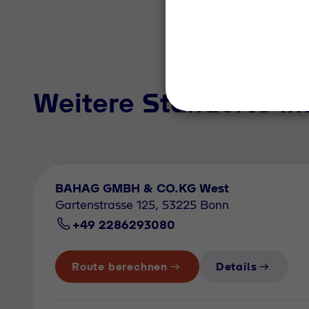
Weitere Standorte i
BAHAG GMBH & CO.KG West
Gartenstrasse 125, 53225 Bonn
+49 2286293080
Route berechnen
Details