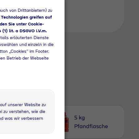
uch von Drittanbietern) zu
 Technologien greifen auf
den Sie unter Cookie-
6 (1) lit. a DSGVO i.V.m.
tails erläuterten Dienste
uswählen und einzeln in die
utton „Cookies“ im Footer.
den Betrieb der Webseite
 auf unserer Website zu
 zu verstehen, wie die
 kg Nutzung
5 kg
nd was wir verbessern
rau
Pfandflasche