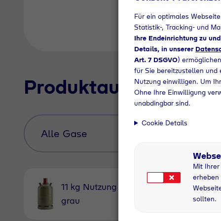
Für ein optimales Webseite
Statistik-, Tracking- und M
Ihre Endeinrichtung zu un
Details, in unserer
Datensc
Art. 7 DSGVO
) ermöglichen
für Sie bereitzustellen und
Produktauswahl
Nutzung einwilligen. Um Ihr
Ohne Ihre Einwilligung ver
unabdingbar sind.
Cookie Details
Webse
Mit Ihre
erheben 
11 kg Nutzung
11 kg
Webseite
sollten.
grau
Pfandfl