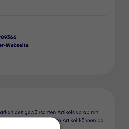
989366
er-Webseite
barkeit des gewünschten Artikels vorab mit
uch derzeit nicht geführte Artikel können bei