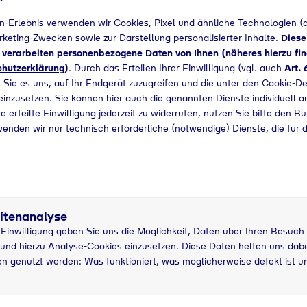
n-Erlebnis verwenden wir Cookies, Pixel und ähnliche Technologien (a
+49 2241989366
arketing-Zwecken sowie zur Darstellung personalisierter Inhalte.
Diese
d verarbeiten personenbezogene Daten von Ihnen (näheres hierzu fin
hutzerklärung
)
. Durch das Erteilen Ihrer Einwilligung (vgl. auch
Art. 
 Sie es uns, auf Ihr Endgerät zuzugreifen und die unter den Cookie-De
 einzusetzen. Sie können hier auch die genannten Dienste individuell a
e erteilte Einwilligung jederzeit zu widerrufen, nutzen Sie bitte den B
wenden wir nur technisch erforderliche (notwendige) Dienste, die für 
itenanalyse
r Einwilligung geben Sie uns die Möglichkeit, Daten über Ihren Besuch
und hierzu Analyse-Cookies einzusetzen. Diese Daten helfen uns dabei
33 kg
5
n genutzt werden: Was funktioniert, was möglicherweise defekt ist u
asche
Pfandflasche
g