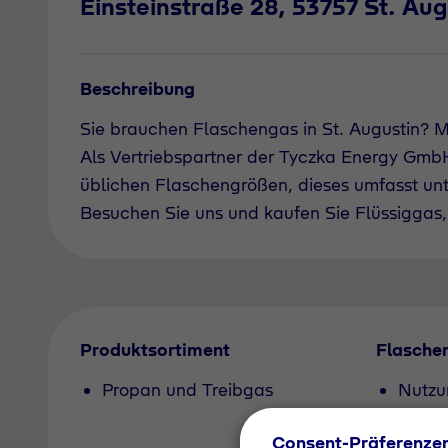
Einsteinstraße 28, 53757 St. Aug
Beschreibung
Sie brauchen Flaschengas in St. Augustin?
Als Vertriebspartner der Tyczka Energy GmbH 
üblichen Flaschengrößen, dieses umfasst un
Besuchen Sie uns und kaufen Sie Flüssiggas, 
Produktsortiment
Flasche
Propan und Treibgas
Nutzu
Pfand
Consent-Präferenze