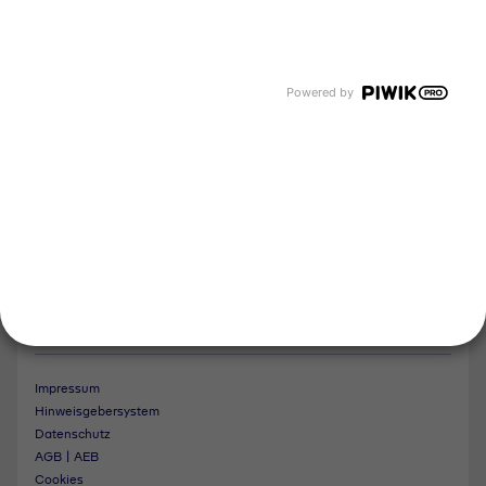
Tyczka Group
Tyczka Hydrogen
Tyczka Air Gases
Tyczka Trading
Powered by
Folgen Sie uns
Kontakt
Notdienst
Vertrag widerrufen
Impressum
Hinweisgebersystem
Datenschutz
AGB | AEB
Cookies