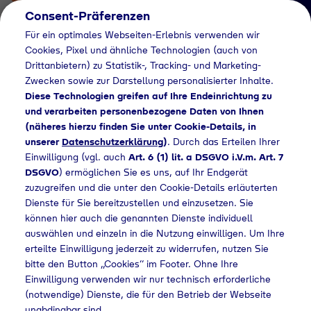
Consent-Präferenzen
Für ein optimales Webseiten-Erlebnis verwenden wir
Cookies, Pixel und ähnliche Technologien (auch von
Drittanbietern) zu Statistik-, Tracking- und Marketing-
Zwecken sowie zur Darstellung personalisierter Inhalte.
Diese Technologien greifen auf Ihre Endeinrichtung zu
und verarbeiten personenbezogene Daten von Ihnen
(näheres hierzu finden Sie unter Cookie-Details, in
Händlersuche
unserer
Datenschutzerklärung
)
. Durch das Erteilen Ihrer
Flaschengas bei
Einwilligung (vgl. auch
Art. 6 (1) lit. a DSGVO i.V.m. Art. 7
DSGVO
) ermöglichen Sie es uns, auf Ihr Endgerät
METRO Deutschland
zuzugreifen und die unter den Cookie-Details erläuterten
Dienste für Sie bereitzustellen und einzusetzen. Sie
GmbH kaufen
können hier auch die genannten Dienste individuell
auswählen und einzeln in die Nutzung einwilligen. Um Ihre
erteilte Einwilligung jederzeit zu widerrufen, nutzen Sie
bitte den Button „Cookies“ im Footer. Ohne Ihre
ndlersuche
Flaschengas bei METRO Deutschland GmbH kaufen
Einwilligung verwenden wir nur technisch erforderliche
(notwendige) Dienste, die für den Betrieb der Webseite
unabdingbar sind.