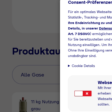
Consent-Präferenze
Für ein optimales Webseite
Statistik-, Tracking- und M
Ihre Endeinrichtung zu un
Details, in unserer
Datensc
Art. 7 DSGVO
) ermöglichen
für Sie bereitzustellen und
Nutzung einwilligen. Um Ihr
Produktauswahl
Ohne Ihre Einwilligung ver
unabdingbar sind.
Cookie Details
Webse
Mit Ihre
erheben 
Webseite
11 kg Nutzung
11 kg
sollten.
grau
Pfandfl