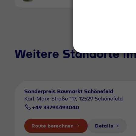
Weitere Standorte i
Sonderpreis Baumarkt Schönefeld
Karl-Marx-Straße 117, 12529 Schönefeld
+49 33794493040
Route berechnen
Details