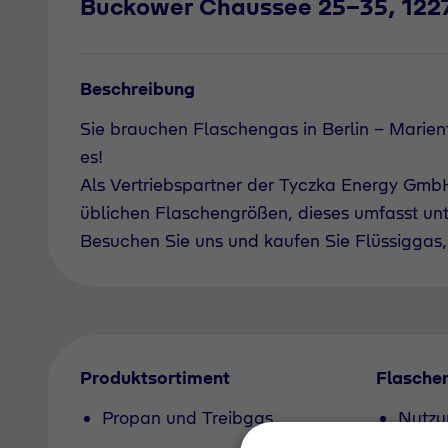
Buckower Chaussee 25-35, 12277
Beschreibung
Sie brauchen Flaschengas in Berlin - Mar
es!
Als Vertriebspartner der Tyczka Energy GmbH 
üblichen Flaschengrößen, dieses umfasst un
Besuchen Sie uns und kaufen Sie Flüssiggas, 
Produktsortiment
Flasche
Propan und Treibgas
Nutzu
Pfand