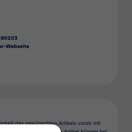
280203
er-Webseite
barkeit des gewünschten Artikels vorab mit
uch derzeit nicht geführte Artikel können bei