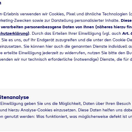
n
Bedarf angefragt werden.
n-Erlebnis verwenden wir Cookies, Pixel und ähnliche Technologien (a
arketing-Zwecken sowie zur Darstellung personalisierter Inhalte.
Diese
+49 3076280203
d verarbeiten personenbezogene Daten von Ihnen (näheres hierzu fin
hutzerklärung
)
. Durch das Erteilen Ihrer Einwilligung (vgl. auch
Art. 
 Sie es uns, auf Ihr Endgerät zuzugreifen und die unter den Cookie-De
 einzusetzen. Sie können hier auch die genannten Dienste individuell a
e erteilte Einwilligung jederzeit zu widerrufen, nutzen Sie bitte den B
wenden wir nur technisch erforderliche (notwendige) Dienste, die für 
itenanalyse
r Einwilligung geben Sie uns die Möglichkeit, Daten über Ihren Besuch
und hierzu Analyse-Cookies einzusetzen. Diese Daten helfen uns dabei
n genutzt werden: Was funktioniert, was möglicherweise defekt ist u
5 kg Nutzung
5
asche
grau
P