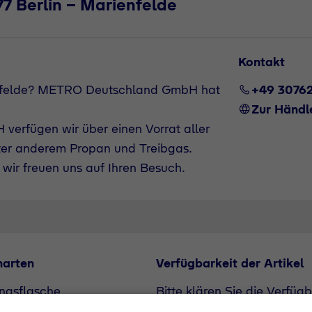
 Berlin - Marienfelde
Kontakt
ienfelde? METRO Deutschland GmbH hat
+49 3076
Zur Händl
verfügen wir über einen Vorrat aller
ter anderem Propan und Treibgas.
wir freuen uns auf Ihren Besuch.
narten
Verfügbarkeit der Artikel
ngsflasche
Bitte klären Sie die Verfüg
flasche
unserem Vertriebspartner. A