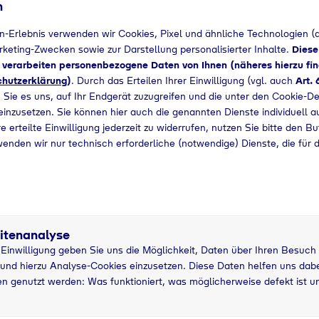
n
Bedarf angefragt werden.
n-Erlebnis verwenden wir Cookies, Pixel und ähnliche Technologien (a
arketing-Zwecken sowie zur Darstellung personalisierter Inhalte.
Diese
+49 536182800
d verarbeiten personenbezogene Daten von Ihnen (näheres hierzu fin
hutzerklärung
)
. Durch das Erteilen Ihrer Einwilligung (vgl. auch
Art. 
 Sie es uns, auf Ihr Endgerät zuzugreifen und die unter den Cookie-De
 einzusetzen. Sie können hier auch die genannten Dienste individuell a
e erteilte Einwilligung jederzeit zu widerrufen, nutzen Sie bitte den B
wenden wir nur technisch erforderliche (notwendige) Dienste, die für 
itenanalyse
r Einwilligung geben Sie uns die Möglichkeit, Daten über Ihren Besuch
und hierzu Analyse-Cookies einzusetzen. Diese Daten helfen uns dabei
n genutzt werden: Was funktioniert, was möglicherweise defekt ist u
5 kg Nutzung
5
asche
grau
P