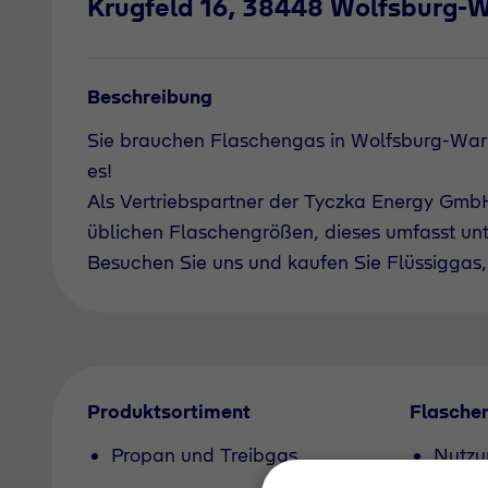
Krugfeld 16, 38448 Wolfsburg
Beschreibung
Sie brauchen Flaschengas in Wolfsburg-
es!
Als Vertriebspartner der Tyczka Energy GmbH 
üblichen Flaschengrößen, dieses umfasst un
Besuchen Sie uns und kaufen Sie Flüssiggas, 
Produktsortiment
Flasche
Propan und Treibgas
Nutzu
Pfand