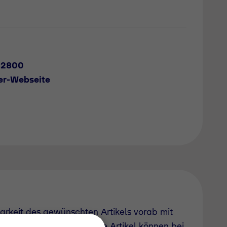
82800
er-Webseite
barkeit des gewünschten Artikels vorab mit
uch derzeit nicht geführte Artikel können bei