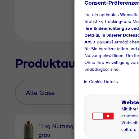
Consent-Präferenze
Für ein optimales Webseite
Statistik-, Tracking- und M
Ihre Endeinrichtung zu un
Details, in unserer
Datensc
Art. 7 DSGVO
) ermöglichen
für Sie bereitzustellen und
Nutzung einwilligen. Um Ihr
Produktauswahl
Ohne Ihre Einwilligung ver
unabdingbar sind.
Cookie Details
Webse
Mit Ihre
erheben 
Webseite
11 kg Nutzung
11 kg
sollten.
grau
Pfandfl