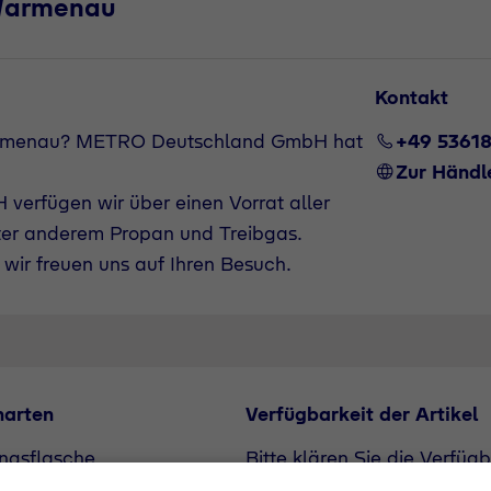
-Warmenau
Kontakt
Warmenau? METRO Deutschland GmbH hat
+49 5361
Zur Händl
verfügen wir über einen Vorrat aller
ter anderem Propan und Treibgas.
wir freuen uns auf Ihren Besuch.
narten
Verfügbarkeit der Artikel
ngsflasche
Bitte klären Sie die Verfüg
flasche
unserem Vertriebspartner. A