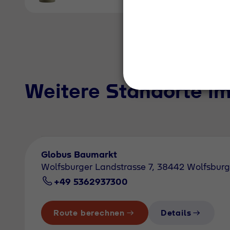
Weitere Standorte i
Globus Baumarkt
Wolfsburger Landstrasse 7, 38442 Wolfsburg
+49 5362937300
Route berechnen
Details