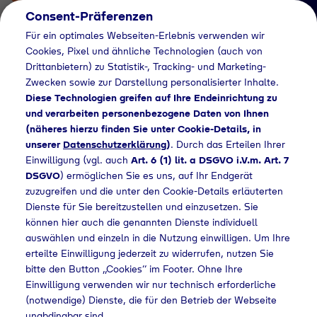
Consent-Präferenzen
Für ein optimales Webseiten-Erlebnis verwenden wir
Cookies, Pixel und ähnliche Technologien (auch von
Drittanbietern) zu Statistik-, Tracking- und Marketing-
Zwecken sowie zur Darstellung personalisierter Inhalte.
Diese Technologien greifen auf Ihre Endeinrichtung zu
und verarbeiten personenbezogene Daten von Ihnen
(näheres hierzu finden Sie unter Cookie-Details, in
Händlersuche
unserer
Datenschutzerklärung
)
. Durch das Erteilen Ihrer
Flaschengas bei MK-
Einwilligung (vgl. auch
Art. 6 (1) lit. a DSGVO i.V.m. Art. 7
DSGVO
) ermöglichen Sie es uns, auf Ihr Endgerät
Baumarkt GmbH
zuzugreifen und die unter den Cookie-Details erläuterten
Dienste für Sie bereitzustellen und einzusetzen. Sie
kaufen
können hier auch die genannten Dienste individuell
auswählen und einzeln in die Nutzung einwilligen. Um Ihre
erteilte Einwilligung jederzeit zu widerrufen, nutzen Sie
bitte den Button „Cookies“ im Footer. Ohne Ihre
e
Händlersuche
Flaschengas bei MK-Baumarkt GmbH kaufen
Einwilligung verwenden wir nur technisch erforderliche
(notwendige) Dienste, die für den Betrieb der Webseite
unabdingbar sind.