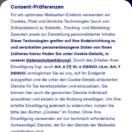
Consent-Präferenzen
Für ein optimales Webseiten-Erlebnis verwenden wir
Cookies, Pixel und ähnliche Technologien (auch von
Drittanbietern) zu Statistik-, Tracking- und Marketing-
Zwecken sowie zur Darstellung personalisierter Inhalte.
Diese Technologien greifen auf Ihre Endeinrichtung zu
und verarbeiten personenbezogene Daten von Ihnen
(näheres hierzu finden Sie unter Cookie-Details, in
Händlersuche
unserer
Datenschutzerklärung
)
. Durch das Erteilen Ihrer
Flaschengas bei
Einwilligung (vgl. auch
Art. 6 (1) lit. a DSGVO i.V.m. Art. 7
DSGVO
) ermöglichen Sie es uns, auf Ihr Endgerät
Mobau
zuzugreifen und die unter den Cookie-Details erläuterten
Dienste für Sie bereitzustellen und einzusetzen. Sie
Handel+Technik
können hier auch die genannten Dienste individuell
GmbH kaufen
auswählen und einzeln in die Nutzung einwilligen. Um Ihre
erteilte Einwilligung jederzeit zu widerrufen, nutzen Sie
bitte den Button „Cookies“ im Footer. Ohne Ihre
Einwilligung verwenden wir nur technisch erforderliche
(notwendige) Dienste, die für den Betrieb der Webseite
lersuche
Flaschengas bei Mobau Handel+Technik GmbH kaufen
unabdingbar sind.