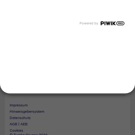
Tyczka Group
Tyczka Hydrogen
Tyczka Air Gases
Tyczka Trading
Powered by
Folgen Sie uns
Kontakt
Notdienst
Vertrag widerrufen
Impressum
Hinweisgebersystem
Datenschutz
AGB | AEB
Cookies