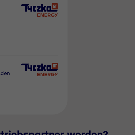
lden
rtriebspartner werden?