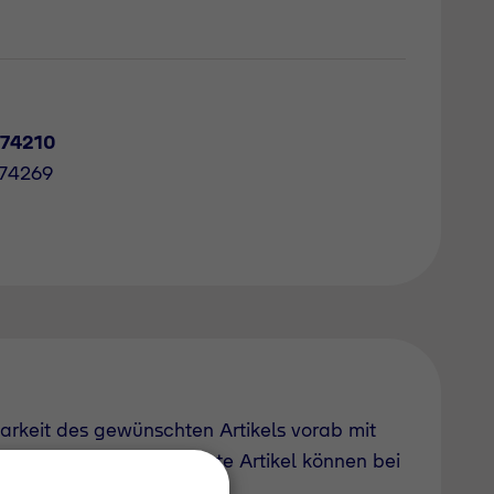
774210
774269
barkeit des gewünschten Artikels vorab mit
uch derzeit nicht geführte Artikel können bei