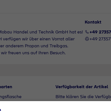
n
Kontakt
 Mobau Handel und Technik GmbH hat es!
+49 2735
verfügen wir über einen Vorrat aller
+49 2735
ter anderem Propan und Treibgas.
wir freuen uns auf Ihren Besuch.
narten
Verfügbarkeit der Artikel
ngsflasche
Bitte klären Sie die Verfüg
flasche
unserem Vertriebspartner. A
n
Bedarf angefragt werden.