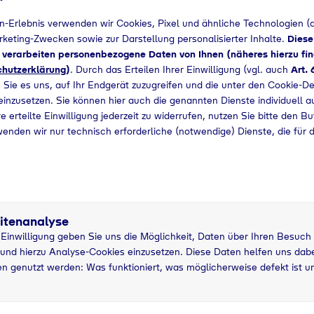
n-Erlebnis verwenden wir Cookies, Pixel und ähnliche Technologien (a
+49 2735774210
arketing-Zwecken sowie zur Darstellung personalisierter Inhalte.
Diese
d verarbeiten personenbezogene Daten von Ihnen (näheres hierzu fin
hutzerklärung
)
. Durch das Erteilen Ihrer Einwilligung (vgl. auch
Art. 
 Sie es uns, auf Ihr Endgerät zuzugreifen und die unter den Cookie-De
 einzusetzen. Sie können hier auch die genannten Dienste individuell a
e erteilte Einwilligung jederzeit zu widerrufen, nutzen Sie bitte den B
wenden wir nur technisch erforderliche (notwendige) Dienste, die für 
itenanalyse
r Einwilligung geben Sie uns die Möglichkeit, Daten über Ihren Besuch
und hierzu Analyse-Cookies einzusetzen. Diese Daten helfen uns dabei
tzung
5 kg Nutzung
n genutzt werden: Was funktioniert, was möglicherweise defekt ist u
grau