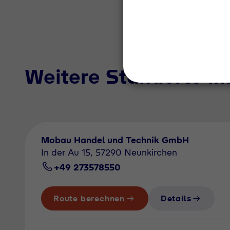
Weitere Standorte i
Mobau Handel und Technik GmbH
In der Au 15, 57290 Neunkirchen
+49 273578550
Route berechnen
Details