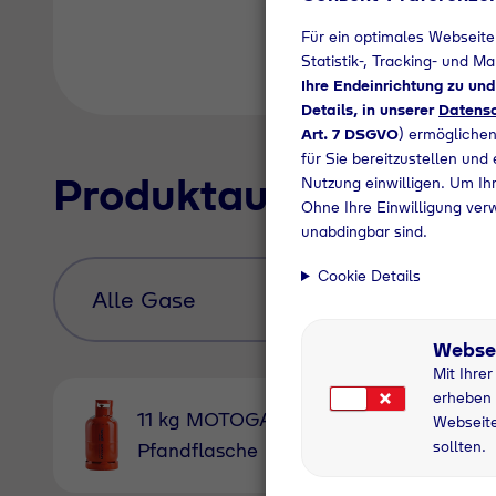
Für ein optimales Webseite
Statistik-, Tracking- und M
Ihre Endeinrichtung zu un
Details, in unserer
Datensc
Art. 7 DSGVO
) ermöglichen
für Sie bereitzustellen und
Produktauswahl
Nutzung einwilligen. Um Ihr
Ohne Ihre Einwilligung ver
unabdingbar sind.
Cookie Details
Webse
Mit Ihre
erheben 
11 kg MOTOGAS
11 kg Nu
Webseite
sollten.
Pfandflasche
grau