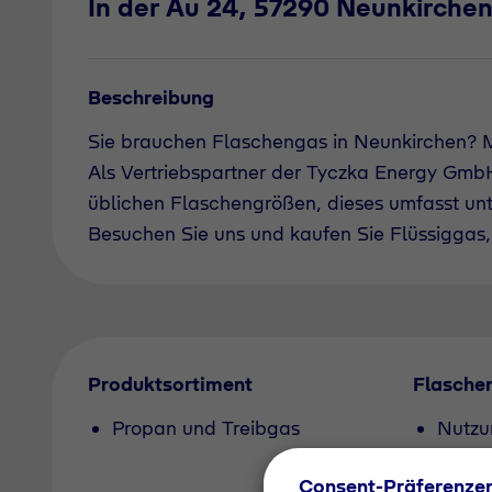
In der Au 24, 57290 Neunkirche
Beschreibung
Sie brauchen Flaschengas in Neunkirchen?
Als Vertriebspartner der Tyczka Energy GmbH 
üblichen Flaschengrößen, dieses umfasst un
Besuchen Sie uns und kaufen Sie Flüssiggas, 
Produktsortiment
Flasche
Propan und Treibgas
Nutzu
Pfand
Consent-Präferenze