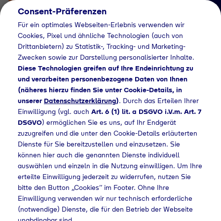
Consent-Präferenzen
Für ein optimales Webseiten-Erlebnis verwenden wir
Cookies, Pixel und ähnliche Technologien (auch von
Drittanbietern) zu Statistik-, Tracking- und Marketing-
Zwecken sowie zur Darstellung personalisierter Inhalte.
Diese Technologien greifen auf Ihre Endeinrichtung zu
und verarbeiten personenbezogene Daten von Ihnen
(näheres hierzu finden Sie unter Cookie-Details, in
Händlersuche
unserer
Datenschutzerklärung
)
. Durch das Erteilen Ihrer
Flaschengas bei MT
Einwilligung (vgl. auch
Art. 6 (1) lit. a DSGVO i.V.m. Art. 7
DSGVO
) ermöglichen Sie es uns, auf Ihr Endgerät
Pfalz-Landhandel
zuzugreifen und die unter den Cookie-Details erläuterten
Dienste für Sie bereitzustellen und einzusetzen. Sie
GmbH & Co. KG
können hier auch die genannten Dienste individuell
kaufen
auswählen und einzeln in die Nutzung einwilligen. Um Ihre
erteilte Einwilligung jederzeit zu widerrufen, nutzen Sie
bitte den Button „Cookies“ im Footer. Ohne Ihre
Einwilligung verwenden wir nur technisch erforderliche
(notwendige) Dienste, die für den Betrieb der Webseite
Flaschengas bei MT Pfalz-Landhandel GmbH & Co. KG kaufen
unabdingbar sind.