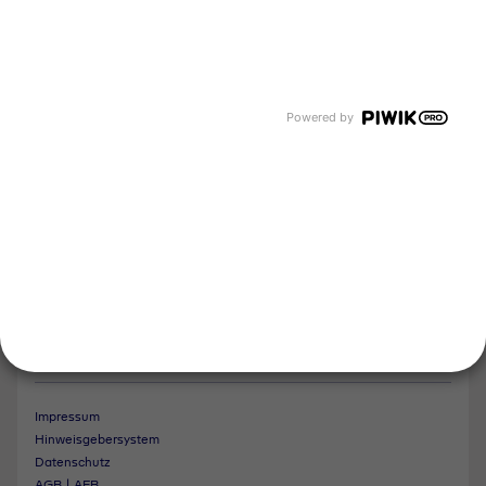
Unsere Bereiche
Tyczka Group
Tyczka Hydrogen
Tyczka Air Gases
Tyczka Trading
Powered by
Folgen Sie uns
Kontakt
Notdienst
Vertrag widerrufen
Impressum
Hinweisgebersystem
Datenschutz
AGB | AEB