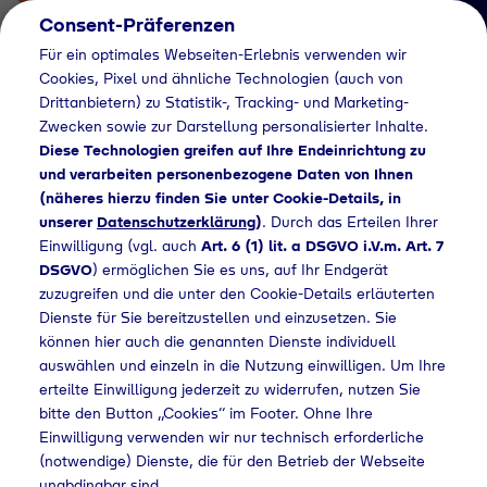
Consent-Präferenzen
Für ein optimales Webseiten-Erlebnis verwenden wir
Cookies, Pixel und ähnliche Technologien (auch von
Drittanbietern) zu Statistik-, Tracking- und Marketing-
Zwecken sowie zur Darstellung personalisierter Inhalte.
Diese Technologien greifen auf Ihre Endeinrichtung zu
und verarbeiten personenbezogene Daten von Ihnen
(näheres hierzu finden Sie unter Cookie-Details, in
Händlersuche
unserer
Datenschutzerklärung
)
. Durch das Erteilen Ihrer
Flaschengas bei
Einwilligung (vgl. auch
Art. 6 (1) lit. a DSGVO i.V.m. Art. 7
DSGVO
) ermöglichen Sie es uns, auf Ihr Endgerät
Paulus
zuzugreifen und die unter den Cookie-Details erläuterten
Dienste für Sie bereitzustellen und einzusetzen. Sie
Dachbaustoffe GmbH
können hier auch die genannten Dienste individuell
kaufen
auswählen und einzeln in die Nutzung einwilligen. Um Ihre
erteilte Einwilligung jederzeit zu widerrufen, nutzen Sie
bitte den Button „Cookies“ im Footer. Ohne Ihre
Einwilligung verwenden wir nur technisch erforderliche
(notwendige) Dienste, die für den Betrieb der Webseite
lersuche
Flaschengas bei Paulus Dachbaustoffe GmbH kaufen
unabdingbar sind.