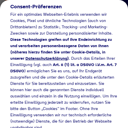
Consent-Präferenzen
Für ein optimales Webseiten-Erlebnis verwenden wir
Cookies, Pixel und ähnliche Technologien (auch von
Drittanbietern) zu Statistik-, Tracking- und Marketing-
Zwecken sowie zur Darstellung personalisierter Inhalte.
Diese Technologien greifen auf Ihre Endeinrichtung zu
und verarbeiten personenbezogene Daten von Ihnen
(näheres hierzu finden Sie unter Cookie-Details, in
Händlersuche
unserer
Datenschutzerklärung
)
. Durch das Erteilen Ihrer
Flaschengas bei
Einwilligung (vgl. auch
Art. 6 (1) lit. a DSGVO i.V.m. Art. 7
DSGVO
) ermöglichen Sie es uns, auf Ihr Endgerät
Pflanzen-Kölle
zuzugreifen und die unter den Cookie-Details erläuterten
Dienste für Sie bereitzustellen und einzusetzen. Sie
Gartencenter kaufen
können hier auch die genannten Dienste individuell
auswählen und einzeln in die Nutzung einwilligen. Um Ihre
erteilte Einwilligung jederzeit zu widerrufen, nutzen Sie
bitte den Button „Cookies“ im Footer. Ohne Ihre
ndlersuche
Flaschengas bei Pflanzen-Kölle Gartencenter kaufen
Einwilligung verwenden wir nur technisch erforderliche
(notwendige) Dienste, die für den Betrieb der Webseite
unabdingbar sind.