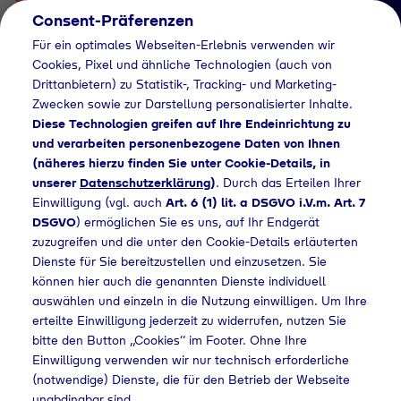
Consent-Präferenzen
Für ein optimales Webseiten-Erlebnis verwenden wir
Cookies, Pixel und ähnliche Technologien (auch von
Drittanbietern) zu Statistik-, Tracking- und Marketing-
Zwecken sowie zur Darstellung personalisierter Inhalte.
Diese Technologien greifen auf Ihre Endeinrichtung zu
und verarbeiten personenbezogene Daten von Ihnen
(näheres hierzu finden Sie unter Cookie-Details, in
Händlersuche
unserer
Datenschutzerklärung
)
. Durch das Erteilen Ihrer
Flaschengas bei
Einwilligung (vgl. auch
Art. 6 (1) lit. a DSGVO i.V.m. Art. 7
DSGVO
) ermöglichen Sie es uns, auf Ihr Endgerät
Pflanzen-Kölle
zuzugreifen und die unter den Cookie-Details erläuterten
Dienste für Sie bereitzustellen und einzusetzen. Sie
Gartencenter kaufen
können hier auch die genannten Dienste individuell
auswählen und einzeln in die Nutzung einwilligen. Um Ihre
erteilte Einwilligung jederzeit zu widerrufen, nutzen Sie
bitte den Button „Cookies“ im Footer. Ohne Ihre
ndlersuche
Flaschengas bei Pflanzen-Kölle Gartencenter kaufen
Einwilligung verwenden wir nur technisch erforderliche
(notwendige) Dienste, die für den Betrieb der Webseite
unabdingbar sind.