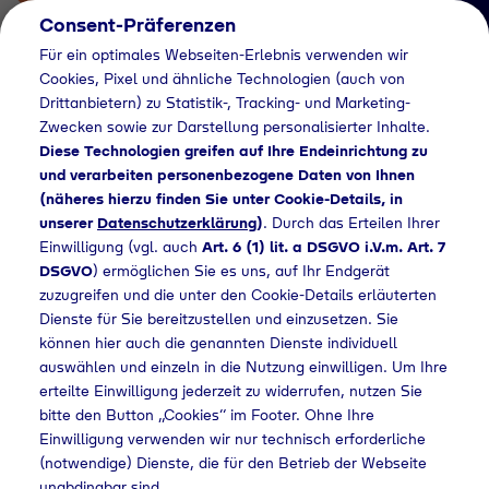
Consent-Präferenzen
Für ein optimales Webseiten-Erlebnis verwenden wir
Cookies, Pixel und ähnliche Technologien (auch von
Drittanbietern) zu Statistik-, Tracking- und Marketing-
Zwecken sowie zur Darstellung personalisierter Inhalte.
Diese Technologien greifen auf Ihre Endeinrichtung zu
und verarbeiten personenbezogene Daten von Ihnen
(näheres hierzu finden Sie unter Cookie-Details, in
Händlersuche
unserer
Datenschutzerklärung
)
. Durch das Erteilen Ihrer
Flaschengas bei
Einwilligung (vgl. auch
Art. 6 (1) lit. a DSGVO i.V.m. Art. 7
DSGVO
) ermöglichen Sie es uns, auf Ihr Endgerät
Raab Karcher kaufen
zuzugreifen und die unter den Cookie-Details erläuterten
Dienste für Sie bereitzustellen und einzusetzen. Sie
können hier auch die genannten Dienste individuell
auswählen und einzeln in die Nutzung einwilligen. Um Ihre
Home
Händlersuche
Flaschengas bei Raab Karcher kaufen
erteilte Einwilligung jederzeit zu widerrufen, nutzen Sie
bitte den Button „Cookies“ im Footer. Ohne Ihre
Einwilligung verwenden wir nur technisch erforderliche
(notwendige) Dienste, die für den Betrieb der Webseite
unabdingbar sind.