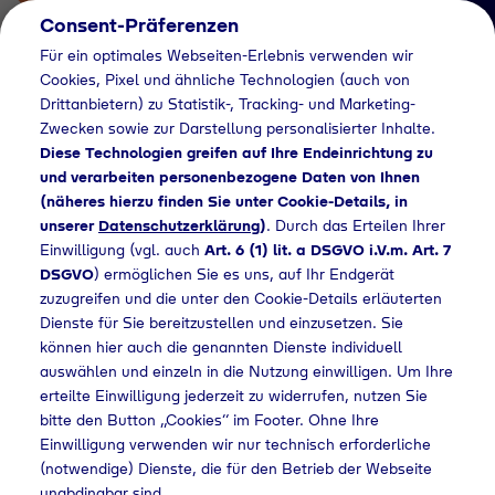
Consent-Präferenzen
Für ein optimales Webseiten-Erlebnis verwenden wir
Cookies, Pixel und ähnliche Technologien (auch von
Drittanbietern) zu Statistik-, Tracking- und Marketing-
Zwecken sowie zur Darstellung personalisierter Inhalte.
Diese Technologien greifen auf Ihre Endeinrichtung zu
und verarbeiten personenbezogene Daten von Ihnen
(näheres hierzu finden Sie unter Cookie-Details, in
Händlersuche
unserer
Datenschutzerklärung
)
. Durch das Erteilen Ihrer
Flaschengas bei
Einwilligung (vgl. auch
Art. 6 (1) lit. a DSGVO i.V.m. Art. 7
DSGVO
) ermöglichen Sie es uns, auf Ihr Endgerät
Raiffeisen Waren
zuzugreifen und die unter den Cookie-Details erläuterten
Dienste für Sie bereitzustellen und einzusetzen. Sie
GmbH Nordoberpfalz
können hier auch die genannten Dienste individuell
kaufen
auswählen und einzeln in die Nutzung einwilligen. Um Ihre
erteilte Einwilligung jederzeit zu widerrufen, nutzen Sie
bitte den Button „Cookies“ im Footer. Ohne Ihre
Einwilligung verwenden wir nur technisch erforderliche
(notwendige) Dienste, die für den Betrieb der Webseite
e
Flaschengas bei Raiffeisen Waren GmbH Nordoberpfalz kaufen
unabdingbar sind.