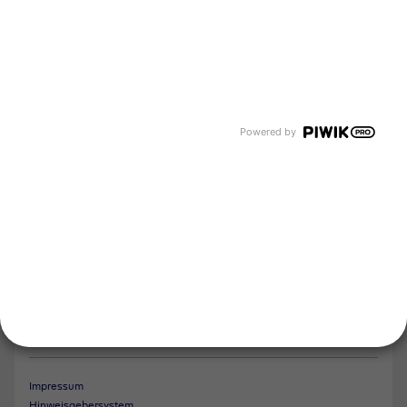
Karriere
Events und Termine
Unsere Bereiche
Tyczka Group
Tyczka Hydrogen
Tyczka Air Gases
Tyczka Trading
Powered by
Folgen Sie uns
Kontakt
Notdienst
Vertrag widerrufen
Impressum
Hinweisgebersystem