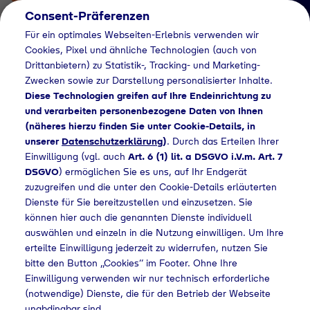
Consent-Präferenzen
Für ein optimales Webseiten-Erlebnis verwenden wir
Cookies, Pixel und ähnliche Technologien (auch von
Drittanbietern) zu Statistik-, Tracking- und Marketing-
Zwecken sowie zur Darstellung personalisierter Inhalte.
Diese Technologien greifen auf Ihre Endeinrichtung zu
und verarbeiten personenbezogene Daten von Ihnen
(näheres hierzu finden Sie unter Cookie-Details, in
Händlersuche
unserer
Datenschutzerklärung
)
. Durch das Erteilen Ihrer
Flaschengas bei
Einwilligung (vgl. auch
Art. 6 (1) lit. a DSGVO i.V.m. Art. 7
DSGVO
) ermöglichen Sie es uns, auf Ihr Endgerät
Raiffeisen
zuzugreifen und die unter den Cookie-Details erläuterten
Dienste für Sie bereitzustellen und einzusetzen. Sie
Warengenossenschaf
können hier auch die genannten Dienste individuell
t kaufen
auswählen und einzeln in die Nutzung einwilligen. Um Ihre
erteilte Einwilligung jederzeit zu widerrufen, nutzen Sie
bitte den Button „Cookies“ im Footer. Ohne Ihre
Einwilligung verwenden wir nur technisch erforderliche
(notwendige) Dienste, die für den Betrieb der Webseite
suche
Flaschengas bei Raiffeisen Warengenossenschaft kaufen
unabdingbar sind.