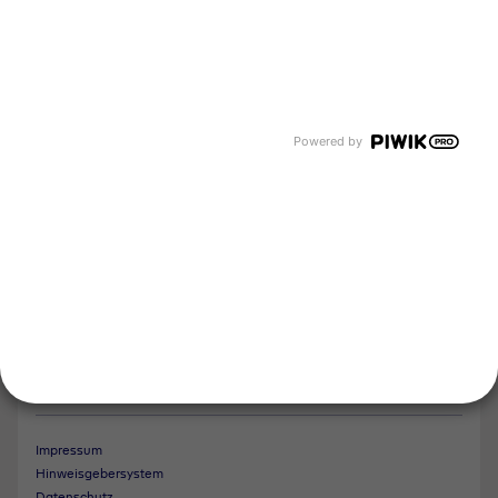
Events und Termine
Unsere Bereiche
Tyczka Group
Tyczka Hydrogen
Tyczka Air Gases
Tyczka Trading
Powered by
Folgen Sie uns
Kontakt
Notdienst
Vertrag widerrufen
Impressum
Hinweisgebersystem
Datenschutz