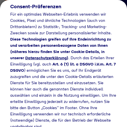
Consent-Präferenzen
Für ein optimales Webseiten-Erlebnis verwenden wir
Cookies, Pixel und ähnliche Technologien (auch von
Drittanbietern) zu Statistik-, Tracking- und Marketing-
Zwecken sowie zur Darstellung personalisierter Inhalte.
Diese Technologien greifen auf Ihre Endeinrichtung zu
und verarbeiten personenbezogene Daten von Ihnen
(näheres hierzu finden Sie unter Cookie-Details, in
Händlersuche
unserer
Datenschutzerklärung
)
. Durch das Erteilen Ihrer
Flaschengas bei
Einwilligung (vgl. auch
Art. 6 (1) lit. a DSGVO i.V.m. Art. 7
DSGVO
) ermöglichen Sie es uns, auf Ihr Endgerät
REWE David Pohle
zuzugreifen und die unter den Cookie-Details erläuterten
Dienste für Sie bereitzustellen und einzusetzen. Sie
oHG kaufen
können hier auch die genannten Dienste individuell
auswählen und einzeln in die Nutzung einwilligen. Um Ihre
erteilte Einwilligung jederzeit zu widerrufen, nutzen Sie
bitte den Button „Cookies“ im Footer. Ohne Ihre
Händlersuche
Flaschengas bei REWE David Pohle oHG kaufen
Einwilligung verwenden wir nur technisch erforderliche
(notwendige) Dienste, die für den Betrieb der Webseite
unabdingbar sind.