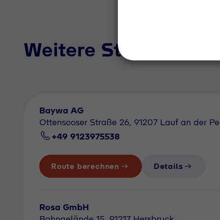
Weitere Standorte i
Baywa AG
Ottensooser Straße 26, 91207 Lauf an der Pe
+49 9123975538
Route berechnen
Details
Rosa GmbH
Bahngelände 15, 91217 Hersbruck