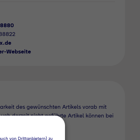
78880
788822
x.de
er-Webseite
barkeit des gewünschten Artikels vorab mit
uch derzeit nicht geführte Artikel können bei
uch von Drittanbietern) zu