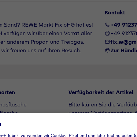
Kontakt
m Sand? REWE Markt Fix oHG hat es!
+49 9123
verfügen wir über einen Vorrat aller
+49 9123
ter anderem Propan und Treibgas.
fix.w@gm
wir freuen uns auf Ihren Besuch.
Zur Händl
narten
Verfügbarkeit der Artikel
ngsflasche
Bitte klären Sie die Verfüg
flasche
unserem Vertriebspartner. A
Bedarf angefragt werden.
n
n-Erlebnis verwenden wir Cookies, Pixel und ähnliche Technologien (a
+49 912378880