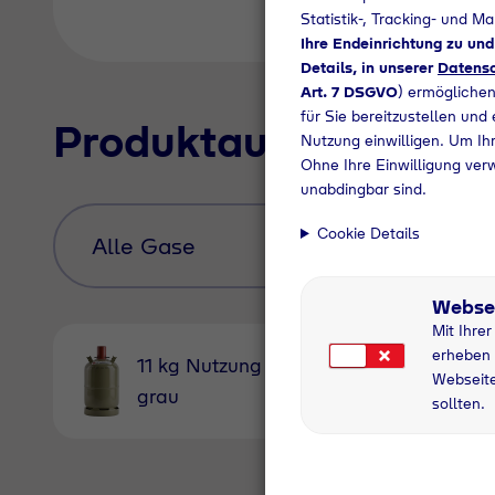
Statistik-, Tracking- und M
Ihre Endeinrichtung zu un
Details, in unserer
Datensc
Art. 7 DSGVO
) ermöglichen
für Sie bereitzustellen und
Produktauswahl
Nutzung einwilligen. Um Ihr
Ohne Ihre Einwilligung ver
unabdingbar sind.
Cookie Details
Webse
Mit Ihre
erheben 
11 kg Nutzung
11 kg
Webseite
grau
Pfandfl
sollten.