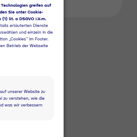
 Technologien greifen auf
den Sie unter Cookie-
6 (1) lit. a DSGVO i.V.m.
tails erläuterten Dienste
uswählen und einzeln in die
utton „Cookies“ im Footer.
den Betrieb der Webseite
 auf unserer Website zu
 zu verstehen, wie die
 kg
nd was wir verbessern
fandflasche