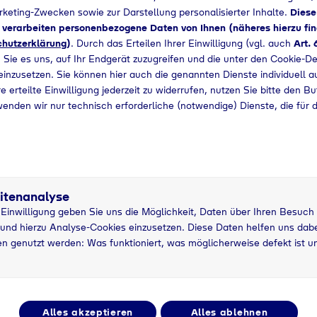
arketing-Zwecken sowie zur Darstellung personalisierter Inhalte.
Diese
d verarbeiten personenbezogene Daten von Ihnen (näheres hierzu fin
hutzerklärung
)
. Durch das Erteilen Ihrer Einwilligung (vgl. auch
Art. 
 Sie es uns, auf Ihr Endgerät zuzugreifen und die unter den Cookie-De
 einzusetzen. Sie können hier auch die genannten Dienste individuell a
e erteilte Einwilligung jederzeit zu widerrufen, nutzen Sie bitte den B
wenden wir nur technisch erforderliche (notwendige) Dienste, die für 
itenanalyse
r Einwilligung geben Sie uns die Möglichkeit, Daten über Ihren Besuch
und hierzu Analyse-Cookies einzusetzen. Diese Daten helfen uns dabei
5 kg Nutzung
5
n genutzt werden: Was funktioniert, was möglicherweise defekt ist u
asche
grau
P
Alles akzeptieren
Alles ablehnen