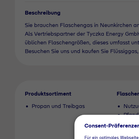
Beschreibung
Sie brauchen Flaschengas in Neunkirchen a
Als Vertriebspartner der Tyczka Energy GmbH 
üblichen Flaschengrößen, dieses umfasst un
Besuchen Sie uns und kaufen Sie Flüssiggas, 
Produktsortiment
Flasche
Propan und Treibgas
Nutzu
Pfand
Consent-Präferenze
Für ein optimales Webseite