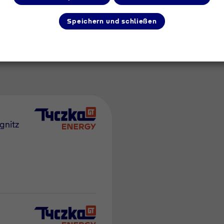
Speichern und schließen
m Umkreis
gnitz