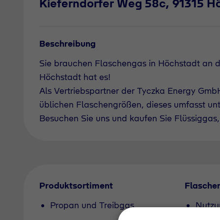
Kieferndorfer Weg 58c, 91315 H
Beschreibung
Sie brauchen Flaschengas in Höchstadt an 
Höchstadt hat es!
Als Vertriebspartner der Tyczka Energy GmbH 
üblichen Flaschengrößen, dieses umfasst un
Besuchen Sie uns und kaufen Sie Flüssiggas, 
Produktsortiment
Flasche
Propan und Treibgas
Nutzu
Pfand