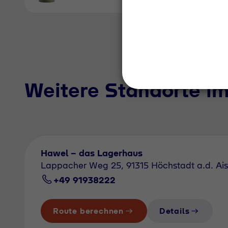
Weitere Standorte i
Hawel - das Lagerhaus
Lappacher Weg 25, 91315 Höchstadt a.d. Ai
+49 91938222
Route berechnen
Details