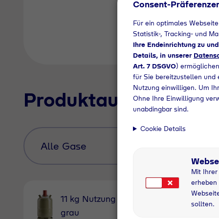
Consent-Präferenze
Für ein optimales Webseite
Statistik-, Tracking- und M
Ihre Endeinrichtung zu un
Details, in unserer
Datensc
Art. 7 DSGVO
) ermöglichen
für Sie bereitzustellen und
Nutzung einwilligen. Um Ihr
Produktauswahl
Ohne Ihre Einwilligung ver
unabdingbar sind.
Cookie Details
Webse
Mit Ihre
erheben 
Webseite
11 kg Nutzung
11 kg
sollten.
grau
Pfandfl