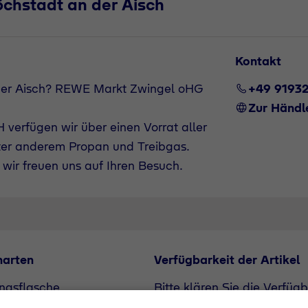
öchstadt an der Aisch
Kontakt
der Aisch? REWE Markt Zwingel oHG
+49 9193
Zur Händl
verfügen wir über einen Vorrat aller
ter anderem Propan und Treibgas.
wir freuen uns auf Ihren Besuch.
narten
Verfügbarkeit der Artikel
ngsflasche
Bitte klären Sie die Verfüg
flasche
unserem Vertriebspartner. A