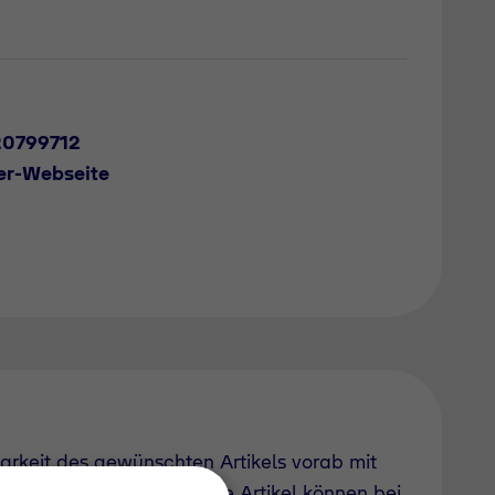
20799712
er-Webseite
barkeit des gewünschten Artikels vorab mit
uch derzeit nicht geführte Artikel können bei