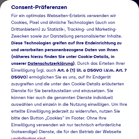
Consent-Präferenzen
Für ein optimales Webseiten-Erlebnis verwenden wir
Cookies, Pixel und ähnliche Technologien (auch von
Drittanbietern) zu Statistik-, Tracking- und Marketing-
Zwecken sowie zur Darstellung personalisierter Inhalte.
Diese Technologien greifen auf Ihre Endeinrichtung zu
und verarbeiten personenbezogene Daten von Ihnen
(näheres hierzu finden Sie unter Cookie-Details, in
Händlersuche
unserer
Datenschutzerklärung
)
. Durch das Erteilen Ihrer
Flaschengas bei
Einwilligung (vgl. auch
Art. 6 (1) lit. a DSGVO i.V.m. Art. 7
DSGVO
) ermöglichen Sie es uns, auf Ihr Endgerät
REWE Oguz
zuzugreifen und die unter den Cookie-Details erläuterten
Dienste für Sie bereitzustellen und einzusetzen. Sie
Türkyilmaz oHG
können hier auch die genannten Dienste individuell
kaufen
auswählen und einzeln in die Nutzung einwilligen. Um Ihre
erteilte Einwilligung jederzeit zu widerrufen, nutzen Sie
bitte den Button „Cookies“ im Footer. Ohne Ihre
Einwilligung verwenden wir nur technisch erforderliche
(notwendige) Dienste, die für den Betrieb der Webseite
dlersuche
Flaschengas bei REWE Oguz Türkyilmaz oHG kaufen
unabdingbar sind.