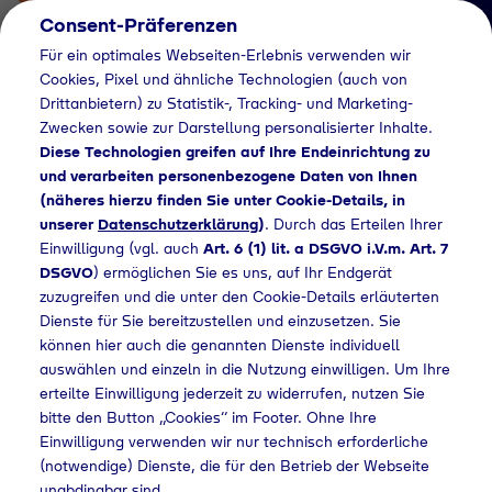
Consent-Präferenzen
Für ein optimales Webseiten-Erlebnis verwenden wir
Cookies, Pixel und ähnliche Technologien (auch von
Drittanbietern) zu Statistik-, Tracking- und Marketing-
Zwecken sowie zur Darstellung personalisierter Inhalte.
Diese Technologien greifen auf Ihre Endeinrichtung zu
und verarbeiten personenbezogene Daten von Ihnen
(näheres hierzu finden Sie unter Cookie-Details, in
Händlersuche
unserer
Datenschutzerklärung
)
. Durch das Erteilen Ihrer
Flaschengas bei
Einwilligung (vgl. auch
Art. 6 (1) lit. a DSGVO i.V.m. Art. 7
DSGVO
) ermöglichen Sie es uns, auf Ihr Endgerät
REWE Regiemarkt
zuzugreifen und die unter den Cookie-Details erläuterten
Dienste für Sie bereitzustellen und einzusetzen. Sie
GmbH Süd kaufen
können hier auch die genannten Dienste individuell
auswählen und einzeln in die Nutzung einwilligen. Um Ihre
erteilte Einwilligung jederzeit zu widerrufen, nutzen Sie
bitte den Button „Cookies“ im Footer. Ohne Ihre
lersuche
Flaschengas bei REWE Regiemarkt GmbH Süd kaufen
Einwilligung verwenden wir nur technisch erforderliche
(notwendige) Dienste, die für den Betrieb der Webseite
unabdingbar sind.