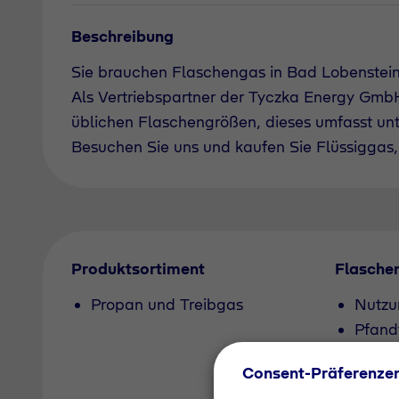
Beschreibung
Sie brauchen Flaschengas in Bad Lobenstei
Als Vertriebspartner der Tyczka Energy GmbH 
üblichen Flaschengrößen, dieses umfasst un
Besuchen Sie uns und kaufen Sie Flüssiggas, 
Produktsortiment
Flasche
Propan und Treibgas
Nutzu
Pfand
Consent-Präferenze