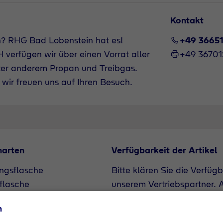
Kontakt
n? RHG Bad Lobenstein hat es!
+49 3665
verfügen wir über einen Vorrat aller
+49 3670
ter anderem Propan und Treibgas.
wir freuen uns auf Ihren Besuch.
narten
Verfügbarkeit der Artikel
ngsflasche
Bitte klären Sie die Verfüg
flasche
unserem Vertriebspartner. A
Bedarf angefragt werden.
n
+49 3665163857