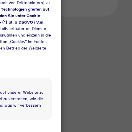
uch von Drittanbietern) zu
 Technologien greifen auf
den Sie unter Cookie-
6 (1) lit. a DSGVO i.V.m.
tails erläuterten Dienste
uswählen und einzeln in die
utton „Cookies“ im Footer.
den Betrieb der Webseite
 auf unserer Website zu
 kg
 zu verstehen, wie die
fandflasche
nd was wir verbessern