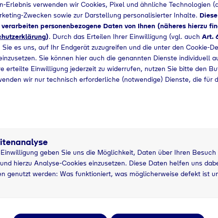
n-Erlebnis verwenden wir Cookies, Pixel und ähnliche Technologien (a
arketing-Zwecken sowie zur Darstellung personalisierter Inhalte.
Diese
d verarbeiten personenbezogene Daten von Ihnen (näheres hierzu fin
hutzerklärung
)
. Durch das Erteilen Ihrer Einwilligung (vgl. auch
Art. 
 Sie es uns, auf Ihr Endgerät zuzugreifen und die unter den Cookie-De
 einzusetzen. Sie können hier auch die genannten Dienste individuell a
e erteilte Einwilligung jederzeit zu widerrufen, nutzen Sie bitte den B
wenden wir nur technisch erforderliche (notwendige) Dienste, die für 
itenanalyse
r Einwilligung geben Sie uns die Möglichkeit, Daten über Ihren Besuch
5 kg Nutzung
5
und hierzu Analyse-Cookies einzusetzen. Diese Daten helfen uns dabei
asche
grau
P
n genutzt werden: Was funktioniert, was möglicherweise defekt ist u