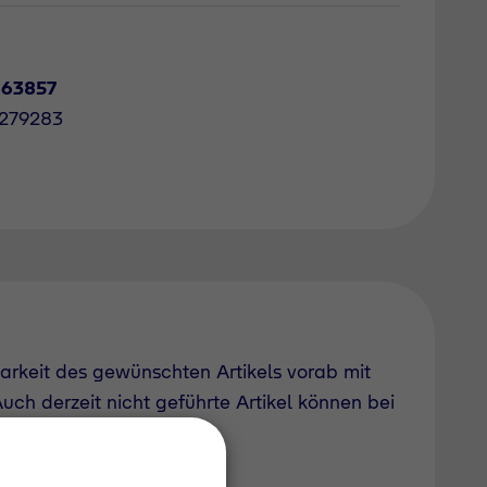
163857
1279283
barkeit des gewünschten Artikels vorab mit
uch derzeit nicht geführte Artikel können bei