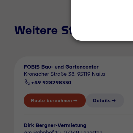
Weitere Standorte i
FOBIS Bau- und Gartencenter
Kronacher Straße 38, 95119 Naila
+49 928298330
Route berechnen
Details
Dirk Bergner-Vermietung
Am Bahnhof 10, 07349 Lehesten