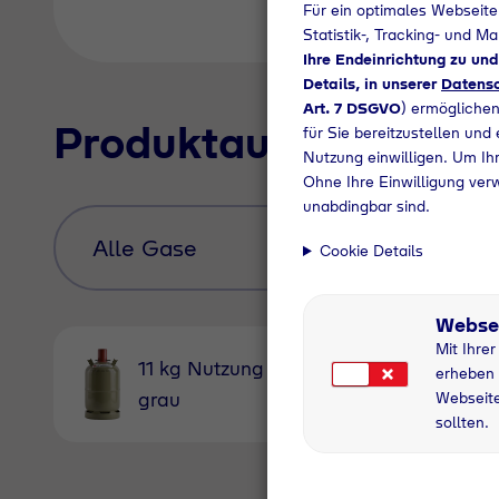
Für ein optimales Webseite
Statistik-, Tracking- und M
Ihre Endeinrichtung zu un
Details, in unserer
Datensc
Art. 7 DSGVO
) ermöglichen
Produktauswahl
für Sie bereitzustellen und
Nutzung einwilligen. Um Ihr
Ohne Ihre Einwilligung ver
unabdingbar sind.
Cookie Details
Webse
Mit Ihre
11 kg Nutzung
11 kg
erheben 
grau
Pfandfl
Webseite
sollten.