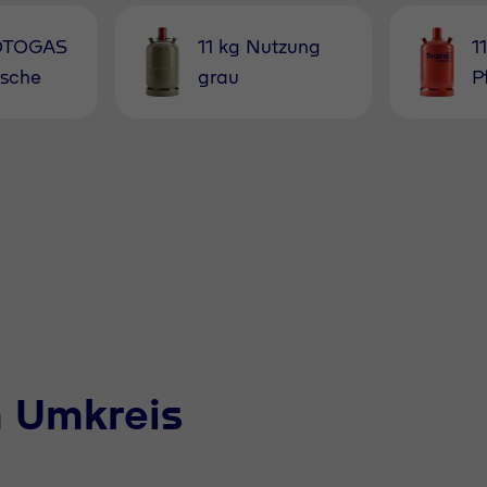
MOTOGAS
11 kg Nutzung
1
asche
grau
P
m Umkreis