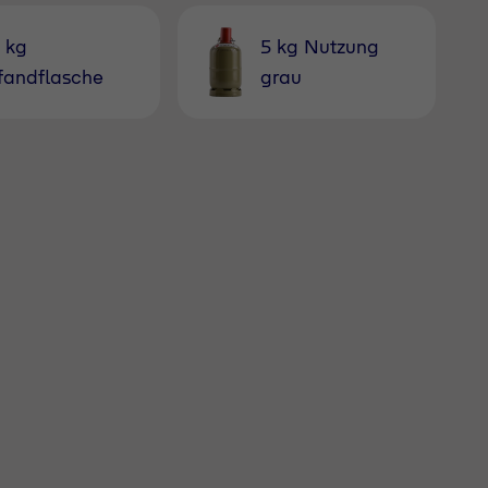
1 kg
5 kg Nutzung
fandflasche
grau