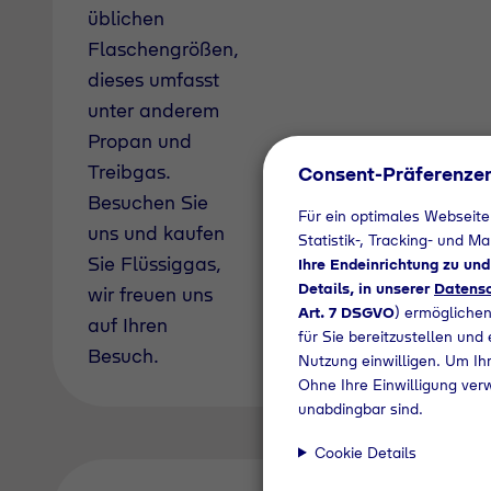
üblichen
Flaschengrößen,
dieses umfasst
unter anderem
Propan und
Treibgas.
Consent-Präferenze
Besuchen Sie
Für ein optimales Webseite
uns und kaufen
Statistik-, Tracking- und M
Sie Flüssiggas,
Ihre Endeinrichtung zu un
Details, in unserer
Datensc
wir freuen uns
Art. 7 DSGVO
) ermöglichen
auf Ihren
für Sie bereitzustellen und
Besuch.
Nutzung einwilligen. Um Ihr
Ohne Ihre Einwilligung ver
unabdingbar sind.
Cookie Details