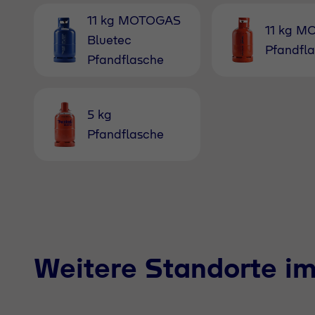
11 kg MOTOGAS
11 kg 
Bluetec
Pfandfl
Pfandflasche
5 kg
Pfandflasche
Weitere Standorte i