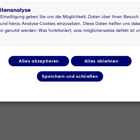
narten
Verfügbarkeit der Artikel
itenanalyse
ngsflasche
Bitte klären Sie die Verfüg
r Einwilligung geben Sie uns die Möglichkeit, Daten über Ihren Besuch
und hierzu Analyse-Cookies einzusetzen. Diese Daten helfen uns dabei
flasche
unserem Vertriebspartner. A
n genutzt werden: Was funktioniert, was möglicherweise defekt ist u
Bedarf angefragt werden.
+49 37642612
Alles akzeptieren
Alles ablehnen
Speichern und schließen