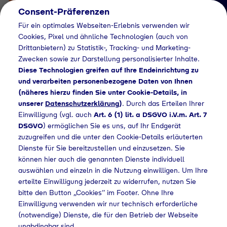
Consent-Präferenzen
Für ein optimales Webseiten-Erlebnis verwenden wir
Cookies, Pixel und ähnliche Technologien (auch von
Drittanbietern) zu Statistik-, Tracking- und Marketing-
Zwecken sowie zur Darstellung personalisierter Inhalte.
Diese Technologien greifen auf Ihre Endeinrichtung zu
und verarbeiten personenbezogene Daten von Ihnen
(näheres hierzu finden Sie unter Cookie-Details, in
Händlersuche
unserer
Datenschutzerklärung
)
. Durch das Erteilen Ihrer
Flaschengas bei
Einwilligung (vgl. auch
Art. 6 (1) lit. a DSGVO i.V.m. Art. 7
DSGVO
) ermöglichen Sie es uns, auf Ihr Endgerät
Rhön-Baukauf
zuzugreifen und die unter den Cookie-Details erläuterten
Dienste für Sie bereitzustellen und einzusetzen. Sie
GmbH&Co.KG kaufen
können hier auch die genannten Dienste individuell
auswählen und einzeln in die Nutzung einwilligen. Um Ihre
erteilte Einwilligung jederzeit zu widerrufen, nutzen Sie
bitte den Button „Cookies“ im Footer. Ohne Ihre
lersuche
Flaschengas bei Rhön-Baukauf GmbH&Co.KG kaufen
Einwilligung verwenden wir nur technisch erforderliche
(notwendige) Dienste, die für den Betrieb der Webseite
unabdingbar sind.