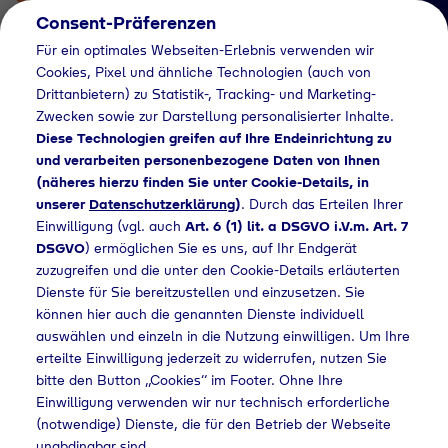
Consent-Präferenzen
Für ein optimales Webseiten-Erlebnis verwenden wir
Cookies, Pixel und ähnliche Technologien (auch von
Drittanbietern) zu Statistik-, Tracking- und Marketing-
Zwecken sowie zur Darstellung personalisierter Inhalte.
Diese Technologien greifen auf Ihre Endeinrichtung zu
und verarbeiten personenbezogene Daten von Ihnen
(näheres hierzu finden Sie unter Cookie-Details, in
Händlersuche
unserer
Datenschutzerklärung
)
. Durch das Erteilen Ihrer
Flaschengas bei S +
Einwilligung (vgl. auch
Art. 6 (1) lit. a DSGVO i.V.m. Art. 7
DSGVO
) ermöglichen Sie es uns, auf Ihr Endgerät
S HandelsgmbH
zuzugreifen und die unter den Cookie-Details erläuterten
Dienste für Sie bereitzustellen und einzusetzen. Sie
kaufen
können hier auch die genannten Dienste individuell
auswählen und einzeln in die Nutzung einwilligen. Um Ihre
erteilte Einwilligung jederzeit zu widerrufen, nutzen Sie
bitte den Button „Cookies“ im Footer. Ohne Ihre
me
Händlersuche
Flaschengas bei S + S HandelsgmbH kaufen
Einwilligung verwenden wir nur technisch erforderliche
(notwendige) Dienste, die für den Betrieb der Webseite
unabdingbar sind.