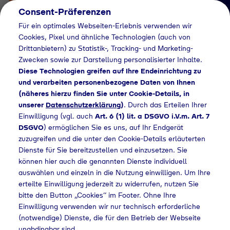
Consent-Präferenzen
Für ein optimales Webseiten-Erlebnis verwenden wir
Cookies, Pixel und ähnliche Technologien (auch von
Drittanbietern) zu Statistik-, Tracking- und Marketing-
Zwecken sowie zur Darstellung personalisierter Inhalte.
Diese Technologien greifen auf Ihre Endeinrichtung zu
und verarbeiten personenbezogene Daten von Ihnen
(näheres hierzu finden Sie unter Cookie-Details, in
Händlersuche
unserer
Datenschutzerklärung
)
. Durch das Erteilen Ihrer
Flaschengas bei
Einwilligung (vgl. auch
Art. 6 (1) lit. a DSGVO i.V.m. Art. 7
DSGVO
) ermöglichen Sie es uns, auf Ihr Endgerät
Schnalke
zuzugreifen und die unter den Cookie-Details erläuterten
Dienste für Sie bereitzustellen und einzusetzen. Sie
Lebensmittel GmbH
können hier auch die genannten Dienste individuell
kaufen
auswählen und einzeln in die Nutzung einwilligen. Um Ihre
erteilte Einwilligung jederzeit zu widerrufen, nutzen Sie
bitte den Button „Cookies“ im Footer. Ohne Ihre
Einwilligung verwenden wir nur technisch erforderliche
(notwendige) Dienste, die für den Betrieb der Webseite
lersuche
Flaschengas bei Schnalke Lebensmittel GmbH kaufen
unabdingbar sind.