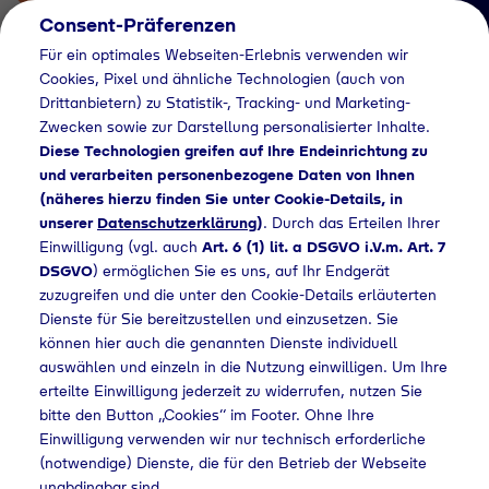
Consent-Präferenzen
Für ein optimales Webseiten-Erlebnis verwenden wir
Cookies, Pixel und ähnliche Technologien (auch von
Drittanbietern) zu Statistik-, Tracking- und Marketing-
Zwecken sowie zur Darstellung personalisierter Inhalte.
Diese Technologien greifen auf Ihre Endeinrichtung zu
und verarbeiten personenbezogene Daten von Ihnen
(näheres hierzu finden Sie unter Cookie-Details, in
Händlersuche
unserer
Datenschutzerklärung
)
. Durch das Erteilen Ihrer
Flaschengas bei
Einwilligung (vgl. auch
Art. 6 (1) lit. a DSGVO i.V.m. Art. 7
DSGVO
) ermöglichen Sie es uns, auf Ihr Endgerät
Seeger Baustoffe/
zuzugreifen und die unter den Cookie-Details erläuterten
Dienste für Sie bereitzustellen und einzusetzen. Sie
Lager Wolfach kaufen
können hier auch die genannten Dienste individuell
auswählen und einzeln in die Nutzung einwilligen. Um Ihre
erteilte Einwilligung jederzeit zu widerrufen, nutzen Sie
bitte den Button „Cookies“ im Footer. Ohne Ihre
rsuche
Flaschengas bei Seeger Baustoffe/ Lager Wolfach kaufen
Einwilligung verwenden wir nur technisch erforderliche
(notwendige) Dienste, die für den Betrieb der Webseite
unabdingbar sind.