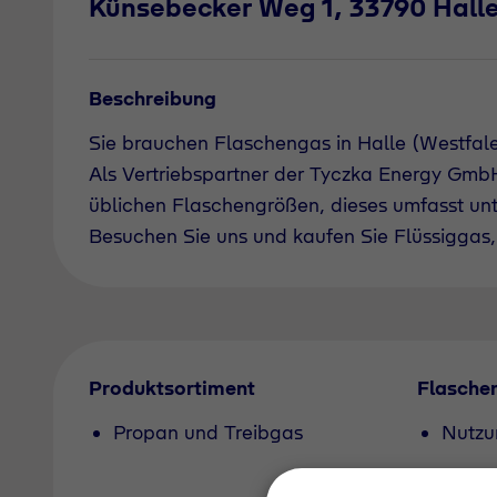
Künsebecker Weg 1, 33790 Halle
Beschreibung
Sie brauchen Flaschengas in Halle (Westfale
Als Vertriebspartner der Tyczka Energy GmbH 
üblichen Flaschengrößen, dieses umfasst un
Besuchen Sie uns und kaufen Sie Flüssiggas, 
Produktsortiment
Flasche
Propan und Treibgas
Nutzu