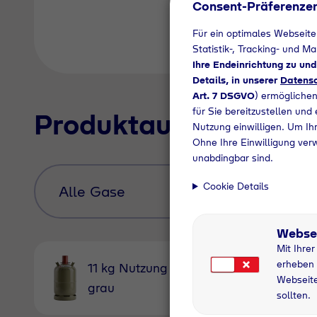
Consent-Präferenze
Für ein optimales Webseite
Statistik-, Tracking- und M
Ihre Endeinrichtung zu un
Details, in unserer
Datensc
Art. 7 DSGVO
) ermöglichen
für Sie bereitzustellen und
Produktauswahl
Nutzung einwilligen. Um Ihr
Ohne Ihre Einwilligung ver
unabdingbar sind.
Cookie Details
Webse
Mit Ihre
erheben 
11 kg Nutzung
5 kg Nu
Webseite
grau
grau
sollten.