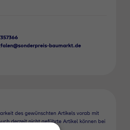
7357366
tfalen@sonderpreis-baumarkt.de
barkeit des gewünschten Artikels vorab mit
uch derzeit nicht geführte Artikel können bei