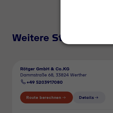
Weitere Standorte i
Rötger GmbH & Co.KG
Dammstraße 68, 33824 Werther
+49 5203917080
Route berechnen
Details