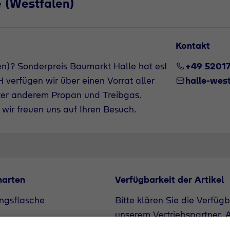
 (Westfalen)
Kontakt
n)? Sonderpreis Baumarkt Halle hat es!
+49 5201
verfügen wir über einen Vorrat aller
halle-wes
ter anderem Propan und Treibgas.
wir freuen uns auf Ihren Besuch.
narten
Verfügbarkeit der Artikel
ngsflasche
Bitte klären Sie die Verfüg
unserem Vertriebspartner. A
Bedarf angefragt werden.