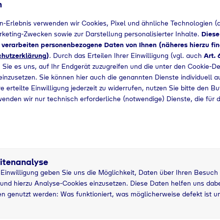
n
+49 52017357366
n-Erlebnis verwenden wir Cookies, Pixel und ähnliche Technologien (a
arketing-Zwecken sowie zur Darstellung personalisierter Inhalte.
Diese
d verarbeiten personenbezogene Daten von Ihnen (näheres hierzu fin
hutzerklärung
)
. Durch das Erteilen Ihrer Einwilligung (vgl. auch
Art. 
 Sie es uns, auf Ihr Endgerät zuzugreifen und die unter den Cookie-De
 einzusetzen. Sie können hier auch die genannten Dienste individuell a
e erteilte Einwilligung jederzeit zu widerrufen, nutzen Sie bitte den B
wenden wir nur technisch erforderliche (notwendige) Dienste, die für 
itenanalyse
r Einwilligung geben Sie uns die Möglichkeit, Daten über Ihren Besuch
und hierzu Analyse-Cookies einzusetzen. Diese Daten helfen uns dabei
tzung
n genutzt werden: Was funktioniert, was möglicherweise defekt ist u