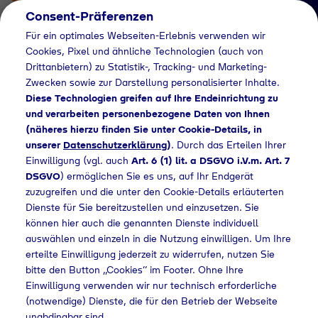
Consent-Präferenzen
Für ein optimales Webseiten-Erlebnis verwenden wir
Cookies, Pixel und ähnliche Technologien (auch von
Drittanbietern) zu Statistik-, Tracking- und Marketing-
Zwecken sowie zur Darstellung personalisierter Inhalte.
Diese Technologien greifen auf Ihre Endeinrichtung zu
und verarbeiten personenbezogene Daten von Ihnen
(näheres hierzu finden Sie unter Cookie-Details, in
Händlersuche
unserer
Datenschutzerklärung
)
. Durch das Erteilen Ihrer
Flaschengas bei
Einwilligung (vgl. auch
Art. 6 (1) lit. a DSGVO i.V.m. Art. 7
DSGVO
) ermöglichen Sie es uns, auf Ihr Endgerät
Souderweld GmbH &
zuzugreifen und die unter den Cookie-Details erläuterten
Dienste für Sie bereitzustellen und einzusetzen. Sie
Co. KG kaufen
können hier auch die genannten Dienste individuell
auswählen und einzeln in die Nutzung einwilligen. Um Ihre
erteilte Einwilligung jederzeit zu widerrufen, nutzen Sie
bitte den Button „Cookies“ im Footer. Ohne Ihre
dlersuche
Flaschengas bei Souderweld GmbH & Co. KG kaufen
Einwilligung verwenden wir nur technisch erforderliche
(notwendige) Dienste, die für den Betrieb der Webseite
unabdingbar sind.