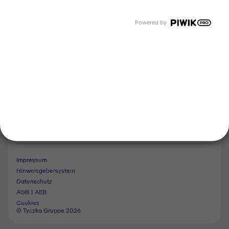
Tyczka Air Gases
Tyczka Trading
Powered by
Folgen Sie uns
Kontakt
Notdienst
Vertrag widerrufen
Impressum
Hinweisgebersystem
Datenschutz
AGB | AEB
Cookies
© Tyczka Gruppe 2026