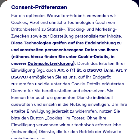
Consent-Präferenzen
Für ein optimales Webseiten-Erlebnis verwenden wir
Cookies, Pixel und ähnliche Technologien (auch von
Drittanbietern) zu Statistik-, Tracking- und Marketing-
Zwecken sowie zur Darstellung personalisierter Inhalte.
Diese Technologien greifen auf Ihre Endeinrichtung zu
und verarbeiten personenbezogene Daten von Ihnen
(näheres hierzu finden Sie unter Cookie-Details, in
Händlersuche
unserer
Datenschutzerklärung
)
. Durch das Erteilen Ihrer
Flaschengas bei
Einwilligung (vgl. auch
Art. 6 (1) lit. a DSGVO i.V.m. Art. 7
DSGVO
) ermöglichen Sie es uns, auf Ihr Endgerät
Stumpp Holz +
zuzugreifen und die unter den Cookie-Details erläuterten
Dienste für Sie bereitzustellen und einzusetzen. Sie
Baustoffe GmbH &
können hier auch die genannten Dienste individuell
Co. KG kaufen
auswählen und einzeln in die Nutzung einwilligen. Um Ihre
erteilte Einwilligung jederzeit zu widerrufen, nutzen Sie
bitte den Button „Cookies“ im Footer. Ohne Ihre
Einwilligung verwenden wir nur technisch erforderliche
(notwendige) Dienste, die für den Betrieb der Webseite
Flaschengas bei Stumpp Holz + Baustoffe GmbH & Co. KG kaufen
unabdingbar sind.