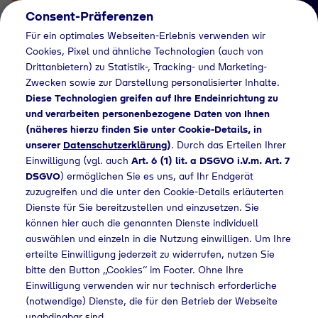
Consent-Präferenzen
Für ein optimales Webseiten-Erlebnis verwenden wir
Cookies, Pixel und ähnliche Technologien (auch von
Drittanbietern) zu Statistik-, Tracking- und Marketing-
Zwecken sowie zur Darstellung personalisierter Inhalte.
Diese Technologien greifen auf Ihre Endeinrichtung zu
und verarbeiten personenbezogene Daten von Ihnen
(näheres hierzu finden Sie unter Cookie-Details, in
Händlersuche
unserer
Datenschutzerklärung
)
. Durch das Erteilen Ihrer
Flaschengas bei TD
Einwilligung (vgl. auch
Art. 6 (1) lit. a DSGVO i.V.m. Art. 7
DSGVO
) ermöglichen Sie es uns, auf Ihr Endgerät
Autoservice GmbH
zuzugreifen und die unter den Cookie-Details erläuterten
Dienste für Sie bereitzustellen und einzusetzen. Sie
kaufen
können hier auch die genannten Dienste individuell
auswählen und einzeln in die Nutzung einwilligen. Um Ihre
erteilte Einwilligung jederzeit zu widerrufen, nutzen Sie
bitte den Button „Cookies“ im Footer. Ohne Ihre
e
Händlersuche
Flaschengas bei TD Autoservice GmbH kaufen
Einwilligung verwenden wir nur technisch erforderliche
(notwendige) Dienste, die für den Betrieb der Webseite
unabdingbar sind.