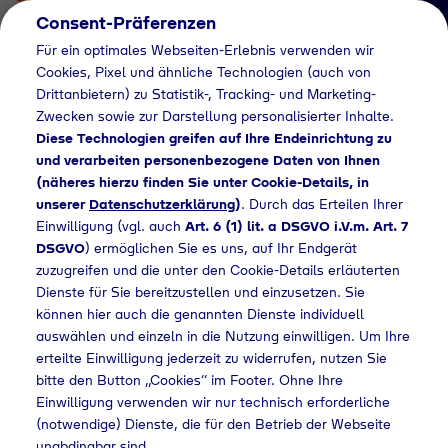
Consent-Präferenzen
Für ein optimales Webseiten-Erlebnis verwenden wir
Cookies, Pixel und ähnliche Technologien (auch von
Drittanbietern) zu Statistik-, Tracking- und Marketing-
Zwecken sowie zur Darstellung personalisierter Inhalte.
Diese Technologien greifen auf Ihre Endeinrichtung zu
und verarbeiten personenbezogene Daten von Ihnen
(näheres hierzu finden Sie unter Cookie-Details, in
Händlersuche
unserer
Datenschutzerklärung
)
. Durch das Erteilen Ihrer
Flaschengas bei toom
Einwilligung (vgl. auch
Art. 6 (1) lit. a DSGVO i.V.m. Art. 7
DSGVO
) ermöglichen Sie es uns, auf Ihr Endgerät
Baumarkt kaufen
zuzugreifen und die unter den Cookie-Details erläuterten
Dienste für Sie bereitzustellen und einzusetzen. Sie
können hier auch die genannten Dienste individuell
auswählen und einzeln in die Nutzung einwilligen. Um Ihre
Home
Händlersuche
Flaschengas bei toom Baumarkt kaufen
erteilte Einwilligung jederzeit zu widerrufen, nutzen Sie
bitte den Button „Cookies“ im Footer. Ohne Ihre
Einwilligung verwenden wir nur technisch erforderliche
(notwendige) Dienste, die für den Betrieb der Webseite
unabdingbar sind.