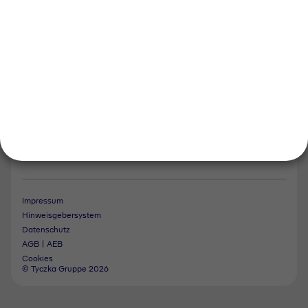
Tyczka Trading
Folgen Sie uns
Kontakt
Notdienst
Vertrag widerrufen
Impressum
Hinweisgebersystem
Datenschutz
AGB | AEB
Cookies
© Tyczka Gruppe 2026