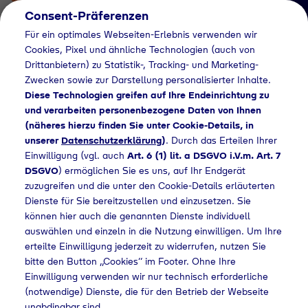
Consent-Präferenzen
Für ein optimales Webseiten-Erlebnis verwenden wir
Cookies, Pixel und ähnliche Technologien (auch von
Drittanbietern) zu Statistik-, Tracking- und Marketing-
Zwecken sowie zur Darstellung personalisierter Inhalte.
Diese Technologien greifen auf Ihre Endeinrichtung zu
und verarbeiten personenbezogene Daten von Ihnen
(näheres hierzu finden Sie unter Cookie-Details, in
Händlersuche
unserer
Datenschutzerklärung
)
. Durch das Erteilen Ihrer
Flaschengas bei
Einwilligung (vgl. auch
Art. 6 (1) lit. a DSGVO i.V.m. Art. 7
DSGVO
) ermöglichen Sie es uns, auf Ihr Endgerät
Toom Baumarkt
zuzugreifen und die unter den Cookie-Details erläuterten
Dienste für Sie bereitzustellen und einzusetzen. Sie
GmbH kaufen
können hier auch die genannten Dienste individuell
auswählen und einzeln in die Nutzung einwilligen. Um Ihre
erteilte Einwilligung jederzeit zu widerrufen, nutzen Sie
bitte den Button „Cookies“ im Footer. Ohne Ihre
Händlersuche
Flaschengas bei Toom Baumarkt GmbH kaufen
Einwilligung verwenden wir nur technisch erforderliche
(notwendige) Dienste, die für den Betrieb der Webseite
unabdingbar sind.