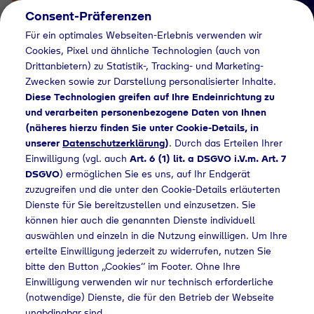
Consent-Präferenzen
Für ein optimales Webseiten-Erlebnis verwenden wir
Cookies, Pixel und ähnliche Technologien (auch von
Drittanbietern) zu Statistik-, Tracking- und Marketing-
Zwecken sowie zur Darstellung personalisierter Inhalte.
Diese Technologien greifen auf Ihre Endeinrichtung zu
und verarbeiten personenbezogene Daten von Ihnen
(näheres hierzu finden Sie unter Cookie-Details, in
Händlersuche
unserer
Datenschutzerklärung
)
. Durch das Erteilen Ihrer
Flaschengas bei
Einwilligung (vgl. auch
Art. 6 (1) lit. a DSGVO i.V.m. Art. 7
DSGVO
) ermöglichen Sie es uns, auf Ihr Endgerät
Toom Baumarkt
zuzugreifen und die unter den Cookie-Details erläuterten
Dienste für Sie bereitzustellen und einzusetzen. Sie
GmbH kaufen
können hier auch die genannten Dienste individuell
auswählen und einzeln in die Nutzung einwilligen. Um Ihre
erteilte Einwilligung jederzeit zu widerrufen, nutzen Sie
bitte den Button „Cookies“ im Footer. Ohne Ihre
e
Händlersuche
Flaschengas bei Toom Baumarkt GmbH kaufen
Einwilligung verwenden wir nur technisch erforderliche
(notwendige) Dienste, die für den Betrieb der Webseite
unabdingbar sind.