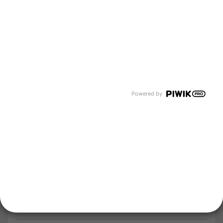
Unternehmen
Über uns
Newsroom
Karriere
Events und Termine
Unsere Bereiche
Tyczka Group
Tyczka Hydrogen
Tyczka Air Gases
Powered by
Tyczka Trading
Folgen Sie uns
Kontakt
Notdienst
Vertrag widerrufen