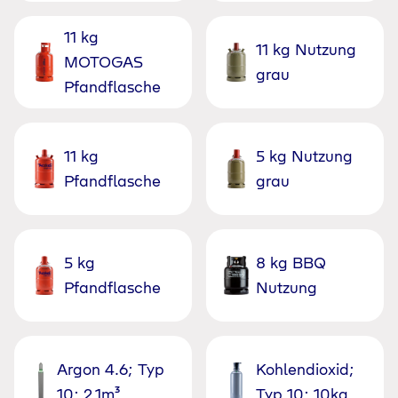
11 kg
11 kg Nutzung
MOTOGAS
grau
Pfandflasche
11 kg
5 kg Nutzung
Pfandflasche
grau
5 kg
8 kg BBQ
Pfandflasche
Nutzung
Argon 4.6; Typ
Kohlendioxid;
10; 2,1m³
Typ 10; 10kg