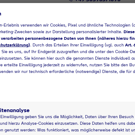
n
n-Erlebnis verwenden wir Cookies, Pixel und ähnliche Technologien (a
arketing-Zwecken sowie zur Darstellung personalisierter Inhalte.
Diese
d verarbeiten personenbezogene Daten von Ihnen (näheres hierzu fin
hutzerklärung
)
. Durch das Erteilen Ihrer Einwilligung (vgl. auch
Art. 
 Sie es uns, auf Ihr Endgerät zuzugreifen und die unter den Cookie-De
 einzusetzen. Sie können hier auch die genannten Dienste individuell a
e erteilte Einwilligung jederzeit zu widerrufen, nutzen Sie bitte den B
wenden wir nur technisch erforderliche (notwendige) Dienste, die für 
MOTOGAS
11 kg Nutzung
1
asche
grau
P
itenanalyse
r Einwilligung geben Sie uns die Möglichkeit, Daten über Ihren Besuch
und hierzu Analyse-Cookies einzusetzen. Diese Daten helfen uns dabei
n genutzt werden: Was funktioniert, was möglicherweise defekt ist u