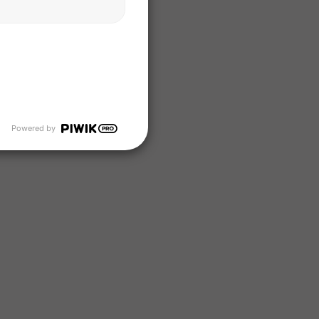
907 2.750 g
ampingaz
Powered by