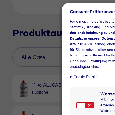
Consent-Präferenze
Für ein optimales Webseite
Statistik-, Tracking- und M
Produktauswahl
Ihre Endeinrichtung zu un
Details, in unserer
Datensc
Art. 7 DSGVO
) ermöglichen
für Sie bereitzustellen und
Nutzung einwilligen. Um Ihr
Ohne Ihre Einwilligung ver
unabdingbar sind.
Cookie Details
11 kg ALUGAS-
11 kg 
Flasche
Pfandfl
Webse
Mit Ihre
erheben 
Webseite