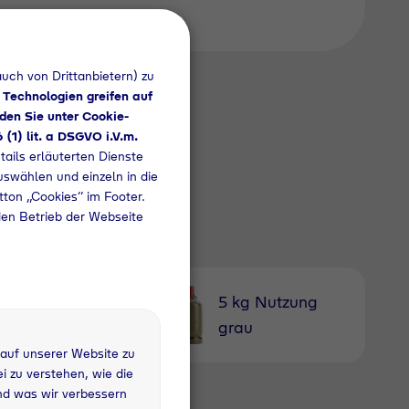
uch von Drittanbietern) zu
 Technologien greifen auf
den Sie unter Cookie-
6 (1) lit. a DSGVO i.V.m.
tails erläuterten Dienste
uswählen und einzeln in die
utton „Cookies“ im Footer.
den Betrieb der Webseite
1 kg
5 kg Nutzung
fandflasche
grau
 auf unserer Website zu
 zu verstehen, wie die
nd was wir verbessern