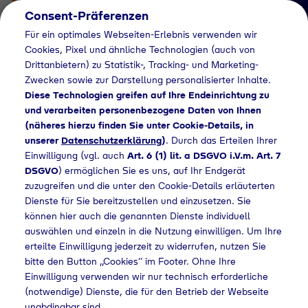
Consent-Präferenzen
Für ein optimales Webseiten-Erlebnis verwenden wir
Cookies, Pixel und ähnliche Technologien (auch von
Drittanbietern) zu Statistik-, Tracking- und Marketing-
Zwecken sowie zur Darstellung personalisierter Inhalte.
Diese Technologien greifen auf Ihre Endeinrichtung zu
und verarbeiten personenbezogene Daten von Ihnen
(näheres hierzu finden Sie unter Cookie-Details, in
Händlersuche
unserer
Datenschutzerklärung
)
. Durch das Erteilen Ihrer
Flaschengas bei toom
Einwilligung (vgl. auch
Art. 6 (1) lit. a DSGVO i.V.m. Art. 7
DSGVO
) ermöglichen Sie es uns, auf Ihr Endgerät
Baumarkt Torsten
zuzugreifen und die unter den Cookie-Details erläuterten
Dienste für Sie bereitzustellen und einzusetzen. Sie
Melzer OHG kaufen
können hier auch die genannten Dienste individuell
auswählen und einzeln in die Nutzung einwilligen. Um Ihre
erteilte Einwilligung jederzeit zu widerrufen, nutzen Sie
bitte den Button „Cookies“ im Footer. Ohne Ihre
he
Flaschengas bei toom Baumarkt Torsten Melzer OHG kaufen
Einwilligung verwenden wir nur technisch erforderliche
(notwendige) Dienste, die für den Betrieb der Webseite
unabdingbar sind.