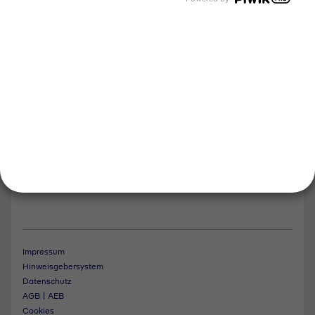
Tyczka Group
Tyczka Hydrogen
Tyczka Air Gases
Tyczka Trading
Folgen Sie uns
Kontakt
Notdienst
Vertrag widerrufen
Impressum
Hinweisgebersystem
Datenschutz
AGB | AEB
Cookies