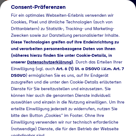
Consent-Präferenzen
Für ein optimales Webseiten-Erlebnis verwenden wir
Cookies, Pixel und ähnliche Technologien (auch von
Drittanbietern) zu Statistik-, Tracking- und Marketing-
Zwecken sowie zur Darstellung personalisierter Inhalte.
Diese Technologien greifen auf Ihre Endeinrichtung zu
und verarbeiten personenbezogene Daten von Ihnen
(näheres hierzu finden Sie unter Cookie-Details, in
Händlersuche
unserer
Datenschutzerklärung
)
. Durch das Erteilen Ihrer
Flaschengas bei Total
Einwilligung (vgl. auch
Art. 6 (1) lit. a DSGVO i.V.m. Art. 7
DSGVO
) ermöglichen Sie es uns, auf Ihr Endgerät
Energies Station
zuzugreifen und die unter den Cookie-Details erläuterten
Dienste für Sie bereitzustellen und einzusetzen. Sie
Prenzlau kaufen
können hier auch die genannten Dienste individuell
auswählen und einzeln in die Nutzung einwilligen. Um Ihre
erteilte Einwilligung jederzeit zu widerrufen, nutzen Sie
bitte den Button „Cookies“ im Footer. Ohne Ihre
rsuche
Flaschengas bei Total Energies Station Prenzlau kaufen
Einwilligung verwenden wir nur technisch erforderliche
(notwendige) Dienste, die für den Betrieb der Webseite
unabdingbar sind.