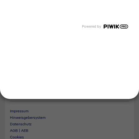
Tyczka Group
Tyczka Hydrogen
Tyczka Air Gases
Tyczka Trading
Powered by
Folgen Sie uns
Kontakt
Notdienst
Vertrag widerrufen
Impressum
Hinweisgebersystem
Datenschutz
AGB | AEB
Cookies