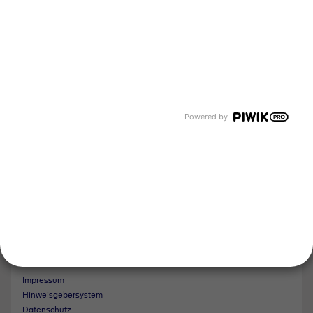
Events und Termine
Unsere Bereiche
Tyczka Group
Tyczka Hydrogen
Tyczka Air Gases
Tyczka Trading
Folgen Sie uns
Powered by
Kontakt
Notdienst
Vertrag widerrufen
Impressum
Hinweisgebersystem
Datenschutz