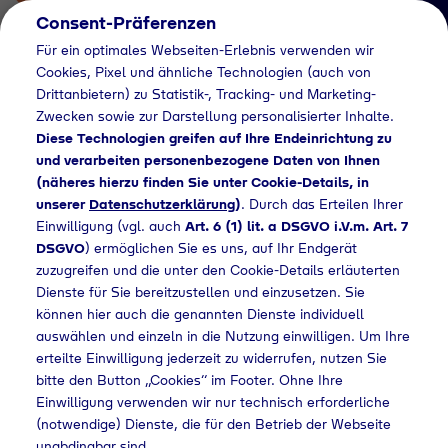
Consent-Präferenzen
Für ein optimales Webseiten-Erlebnis verwenden wir
Cookies, Pixel und ähnliche Technologien (auch von
Drittanbietern) zu Statistik-, Tracking- und Marketing-
Zwecken sowie zur Darstellung personalisierter Inhalte.
Diese Technologien greifen auf Ihre Endeinrichtung zu
und verarbeiten personenbezogene Daten von Ihnen
(näheres hierzu finden Sie unter Cookie-Details, in
Händlersuche
unserer
Datenschutzerklärung
)
. Durch das Erteilen Ihrer
Flaschengas bei
Einwilligung (vgl. auch
Art. 6 (1) lit. a DSGVO i.V.m. Art. 7
DSGVO
) ermöglichen Sie es uns, auf Ihr Endgerät
TOTAL-Station kaufen
zuzugreifen und die unter den Cookie-Details erläuterten
Dienste für Sie bereitzustellen und einzusetzen. Sie
können hier auch die genannten Dienste individuell
auswählen und einzeln in die Nutzung einwilligen. Um Ihre
Home
Händlersuche
Flaschengas bei TOTAL-Station kaufen
erteilte Einwilligung jederzeit zu widerrufen, nutzen Sie
bitte den Button „Cookies“ im Footer. Ohne Ihre
Einwilligung verwenden wir nur technisch erforderliche
(notwendige) Dienste, die für den Betrieb der Webseite
unabdingbar sind.