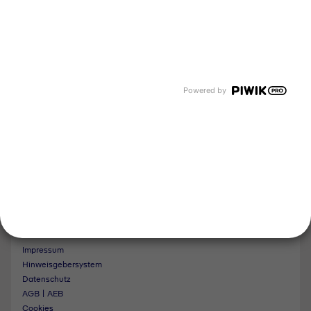
Tyczka Group
Tyczka Hydrogen
Tyczka Air Gases
Tyczka Trading
Folgen Sie uns
Powered by
Kontakt
Notdienst
Vertrag widerrufen
Impressum
Hinweisgebersystem
Datenschutz
AGB | AEB
Cookies