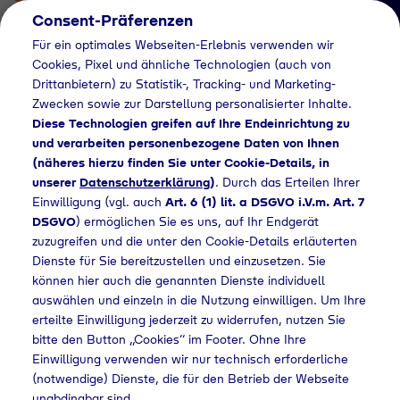
Consent-Präferenzen
Für ein optimales Webseiten-Erlebnis verwenden wir
Cookies, Pixel und ähnliche Technologien (auch von
Drittanbietern) zu Statistik-, Tracking- und Marketing-
Zwecken sowie zur Darstellung personalisierter Inhalte.
Diese Technologien greifen auf Ihre Endeinrichtung zu
und verarbeiten personenbezogene Daten von Ihnen
(näheres hierzu finden Sie unter Cookie-Details, in
Händlersuche
unserer
Datenschutzerklärung
)
. Durch das Erteilen Ihrer
Flaschengas bei Total
Einwilligung (vgl. auch
Art. 6 (1) lit. a DSGVO i.V.m. Art. 7
DSGVO
) ermöglichen Sie es uns, auf Ihr Endgerät
Station kaufen
zuzugreifen und die unter den Cookie-Details erläuterten
Dienste für Sie bereitzustellen und einzusetzen. Sie
können hier auch die genannten Dienste individuell
auswählen und einzeln in die Nutzung einwilligen. Um Ihre
Home
Händlersuche
Flaschengas bei Total Station kaufen
erteilte Einwilligung jederzeit zu widerrufen, nutzen Sie
bitte den Button „Cookies“ im Footer. Ohne Ihre
Einwilligung verwenden wir nur technisch erforderliche
(notwendige) Dienste, die für den Betrieb der Webseite
unabdingbar sind.