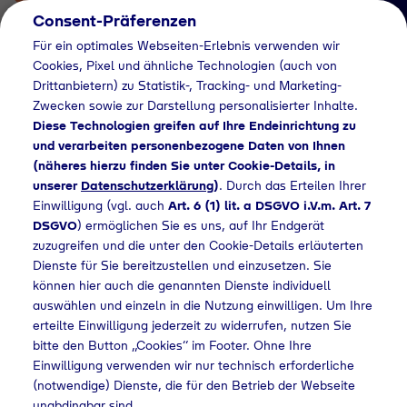
Consent-Präferenzen
Für ein optimales Webseiten-Erlebnis verwenden wir
Cookies, Pixel und ähnliche Technologien (auch von
Drittanbietern) zu Statistik-, Tracking- und Marketing-
Zwecken sowie zur Darstellung personalisierter Inhalte.
Diese Technologien greifen auf Ihre Endeinrichtung zu
und verarbeiten personenbezogene Daten von Ihnen
(näheres hierzu finden Sie unter Cookie-Details, in
Händlersuche
unserer
Datenschutzerklärung
)
. Durch das Erteilen Ihrer
Flaschengas bei Total
Einwilligung (vgl. auch
Art. 6 (1) lit. a DSGVO i.V.m. Art. 7
DSGVO
) ermöglichen Sie es uns, auf Ihr Endgerät
Station kaufen
zuzugreifen und die unter den Cookie-Details erläuterten
Dienste für Sie bereitzustellen und einzusetzen. Sie
können hier auch die genannten Dienste individuell
auswählen und einzeln in die Nutzung einwilligen. Um Ihre
Home
Händlersuche
Flaschengas bei Total Station kaufen
erteilte Einwilligung jederzeit zu widerrufen, nutzen Sie
bitte den Button „Cookies“ im Footer. Ohne Ihre
Einwilligung verwenden wir nur technisch erforderliche
(notwendige) Dienste, die für den Betrieb der Webseite
unabdingbar sind.