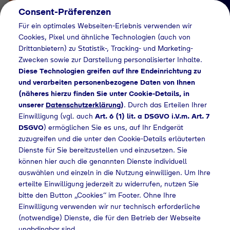
Consent-Präferenzen
Für ein optimales Webseiten-Erlebnis verwenden wir
Cookies, Pixel und ähnliche Technologien (auch von
Drittanbietern) zu Statistik-, Tracking- und Marketing-
Zwecken sowie zur Darstellung personalisierter Inhalte.
Diese Technologien greifen auf Ihre Endeinrichtung zu
und verarbeiten personenbezogene Daten von Ihnen
(näheres hierzu finden Sie unter Cookie-Details, in
Händlersuche
unserer
Datenschutzerklärung
)
. Durch das Erteilen Ihrer
Flaschengas bei
Einwilligung (vgl. auch
Art. 6 (1) lit. a DSGVO i.V.m. Art. 7
DSGVO
) ermöglichen Sie es uns, auf Ihr Endgerät
Transgourmet
zuzugreifen und die unter den Cookie-Details erläuterten
Dienste für Sie bereitzustellen und einzusetzen. Sie
Deutschland kaufen
können hier auch die genannten Dienste individuell
auswählen und einzeln in die Nutzung einwilligen. Um Ihre
erteilte Einwilligung jederzeit zu widerrufen, nutzen Sie
bitte den Button „Cookies“ im Footer. Ohne Ihre
ndlersuche
Flaschengas bei Transgourmet Deutschland kaufen
Einwilligung verwenden wir nur technisch erforderliche
(notwendige) Dienste, die für den Betrieb der Webseite
unabdingbar sind.